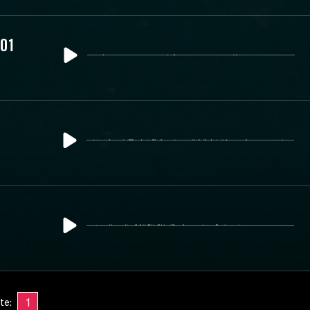
 01
1
te: