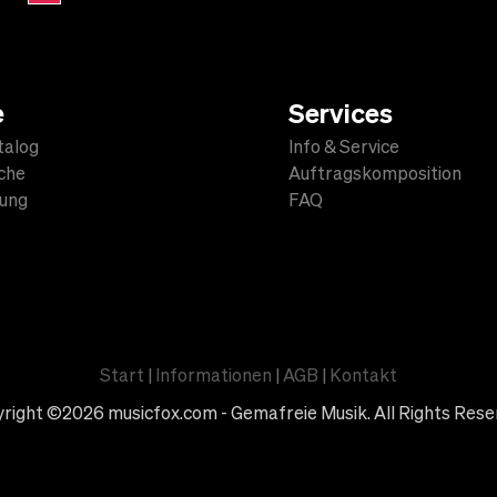
e
Services
talog
Info & Service
che
Auftragskomposition
lung
FAQ
Start
|
Informationen
|
AGB
|
Kontakt
right ©2026 musicfox.com - Gemafreie Musik. All Rights Rese