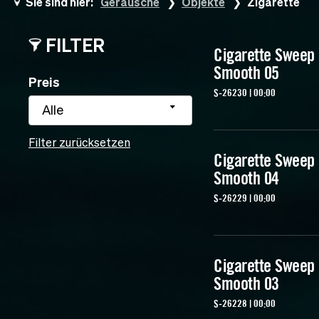
Sie sind hier:
Geräusche
Objekte
Zigarette
FILTER
Cigarette Sweep
Smooth 05
Preis
S-26230 | 00:00
Alle
Filter zurücksetzen
Cigarette Sweep
Smooth 04
S-26229 | 00:00
Cigarette Sweep
Smooth 03
S-26228 | 00:00