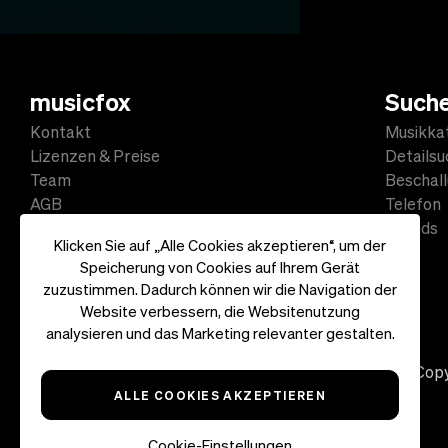
musicfox
Such
Kontakt
Musikka
Lizenzen & Preise
Detailsu
Team
Beschal
AGB
Telefon
Datenschutz
Sounds
Klicken Sie auf „Alle Cookies akzeptieren“, um der
Impressum
Speicherung von Cookies auf Ihrem Gerät
zuzustimmen. Dadurch können wir die Navigation der
Website verbessern, die Websitenutzung
analysieren und das Marketing relevanter gestalten.
Copy
ALLE COOKIES AKZEPTIEREN
Cookie-Einstellungen