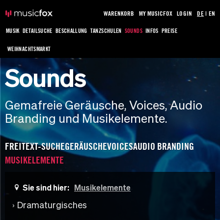
WARENKORB
MY MUSICFOX
LOGIN
DE
|
EN
MUSIK
DETAILSUCHE
BESCHALLUNG
TANZSCHULEN
SOUNDS
INFOS
PREISE
WEIHNACHTSMARKT
Sounds
Gemafreie Geräusche, Voices, Audio
Branding und Musikelemente.
FREITEXT-SUCHE
GERÄUSCHE
VOICES
AUDIO BRANDING
MUSIKELEMENTE
Sie sind hier:
Musikelemente
Dramaturgisches