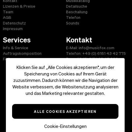
Kontakt
Musikkatalog
Lizenzen & Preise
Detailsuche
Team
Beschallung
AGB
Telefon
Datenschutz
Sounds
Impressum
Services
Kontakt
Info & Service
E-Mail: info@musicfox.com
Auftragskomposition
Telefon: +49 (0) 6181 43 42 775
FAQ
Fax: +49 (0) 6181 43 45 609
Klicken Sie auf „Alle Cookies akzeptieren“, um der
Speicherung von Cookies auf Ihrem Gerät
zuzustimmen. Dadurch können wir die Navigation der
Website verbessern, die Websitenutzung analysieren
Start
|
Informationen
|
AGB
|
Kontakt
und das Marketing relevanter gestalten.
Copyright ©2026 musicfox.com - Gemafreie Musik. All Rights
Reserved.
ALLE COOKIES AKZEPTIEREN
Cookie-Einstellungen