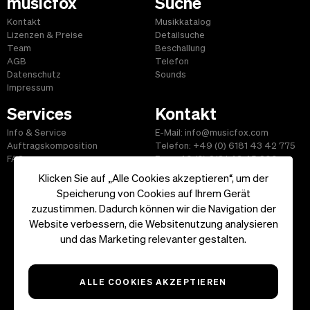
musicfox
Suche
Kontakt
Musikkatalog
Lizenzen & Preise
Detailsuche
Team
Beschallung
AGB
Telefon
Datenschutz
Sounds
Impressum
Services
Kontakt
Info & Service
E-Mail: info@musicfox.com
Auftragskomposition
Telefon: +49 (0) 6181 43 42 775
FAQ
Fax: +49 (0) 6181 43 45 609
Klicken Sie auf „Alle Cookies akzeptieren“, um der
Speicherung von Cookies auf Ihrem Gerät
zuzustimmen. Dadurch können wir die Navigation der
Website verbessern, die Websitenutzung analysieren
Start
|
Informationen
|
AGB
|
Kontakt
und das Marketing relevanter gestalten.
Copyright ©2026 musicfox.com - Gemafreie Musik. All Rights
Reserved.
ALLE COOKIES AKZEPTIEREN