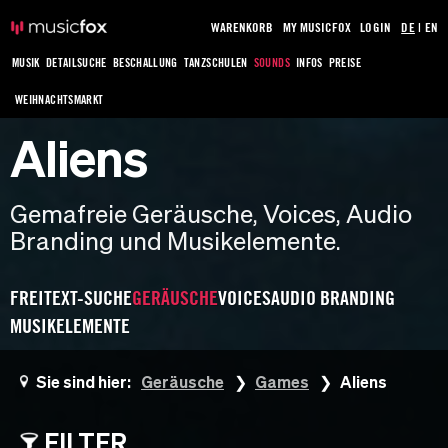
WARENKORB
MY MUSICFOX
LOGIN
DE
|
EN
MUSIK
DETAILSUCHE
BESCHALLUNG
TANZSCHULEN
SOUNDS
INFOS
PREISE
WEIHNACHTSMARKT
Aliens
Gemafreie Geräusche, Voices, Audio
Branding und Musikelemente.
FREITEXT-SUCHE
GERÄUSCHE
VOICES
AUDIO BRANDING
MUSIKELEMENTE
Sie sind hier:
Geräusche
Games
Aliens
FILTER