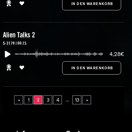
Alien Talks 2
S-3178 | 00:15
4,28€
...
«
1
2
3
4
13
»