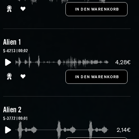
Alien 1
S-4213 | 00:02
4,28€
Alien 2
S-3772 | 00:01
2,14€