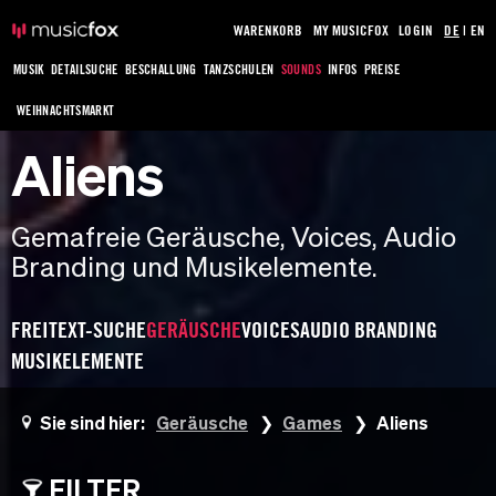
WARENKORB
MY MUSICFOX
LOGIN
DE
|
EN
MUSIK
DETAILSUCHE
BESCHALLUNG
TANZSCHULEN
SOUNDS
INFOS
PREISE
WEIHNACHTSMARKT
Aliens
Gemafreie Geräusche, Voices, Audio
Branding und Musikelemente.
FREITEXT-SUCHE
GERÄUSCHE
VOICES
AUDIO BRANDING
MUSIKELEMENTE
Sie sind hier:
Geräusche
Games
Aliens
FILTER