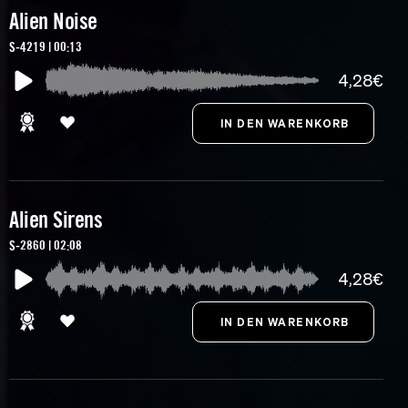
Alien Noise
S-4219 | 00:13
4,28€
Alien Sirens
S-2860 | 02:08
4,28€