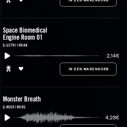
Space Biomedical
Engine Room 01
S-52791 | 00:04
2,14€
Monster Breath
S-8659 | 00:05
4,28€