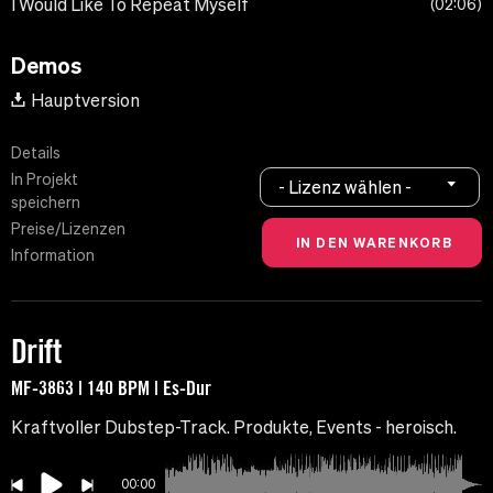
I Would Like To Repeat Myself
02:06
Demos
Hauptversion
Details
In Projekt
- Lizenz wählen -
speichern
Preise/Lizenzen
Information
Drift
MF-3863 | 140 BPM | Es-Dur
Kraftvoller Dubstep-Track. Produkte, Events - heroisch.
00:00