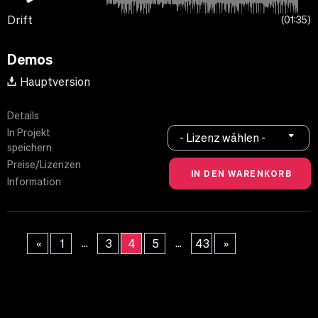
Drift
01:35
Demos
Hauptversion
Details
In Projekt
- Lizenz wählen -
speichern
Preise/Lizenzen
Information
...
...
«
1
3
4
5
43
»