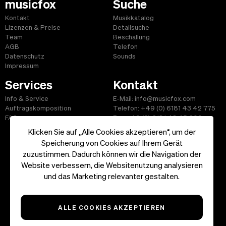
musicfox
Suche
Kontakt
Musikkatalog
Lizenzen & Preise
Detailsuche
Team
Beschallung
AGB
Telefon
Datenschutz
Sounds
Impressum
Services
Kontakt
Info & Service
E-Mail: info@musicfox.com
Auftragskomposition
Telefon: +49 (0) 6181 43 42 775
FAQ
Fax: +49 (0) 6181 43 45 609
Klicken Sie auf „Alle Cookies akzeptieren“, um der
Speicherung von Cookies auf Ihrem Gerät
zuzustimmen. Dadurch können wir die Navigation der
Website verbessern, die Websitenutzung analysieren
Start
|
Informationen
|
AGB
|
Kontakt
und das Marketing relevanter gestalten.
Copyright ©2026 musicfox.com - Gemafreie Musik. All Rights
Reserved.
ALLE COOKIES AKZEPTIEREN