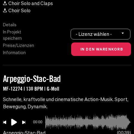
Choir Solo and Claps
Choir Solo
Details
In Projekt
- Lizenz wählen -
speichern
Preise/Lizenzen
Information
Arpeggio-Stac-Bad
MF-12274 | 130 BPM | G-Moll
Schnelle, kraftvolle und cinematische Action-Musik. Sport,
Bewegung, Dynamik.
00:00
Arpeggio-Stac-Bad
00:39