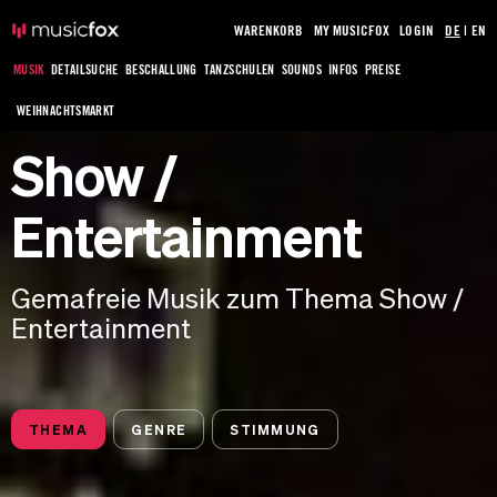
WARENKORB
MY MUSICFOX
LOGIN
DE
|
EN
MUSIK
DETAILSUCHE
BESCHALLUNG
TANZSCHULEN
SOUNDS
INFOS
PREISE
WEIHNACHTSMARKT
Show /
Entertainment
Gemafreie Musik zum Thema Show /
Entertainment
THEMA
GENRE
STIMMUNG