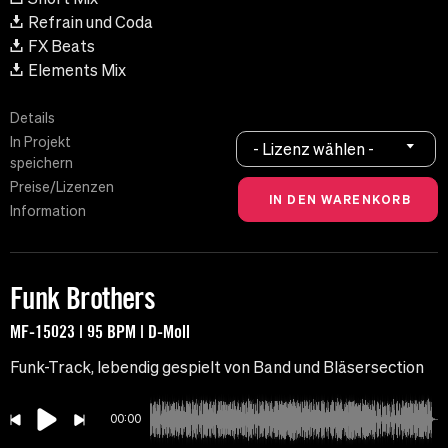
Refrain und Coda
FX Beats
Elements Mix
Details
In Projekt
- Lizenz wählen -
speichern
Preise/Lizenzen
Information
Funk Brothers
MF-15023 | 95 BPM | D-Moll
Funk-Track, lebendig gespielt von Band und Bläsersection
00:00