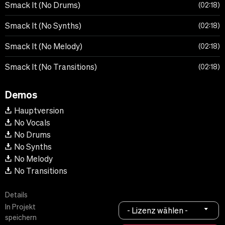
Smack It (No Drums)
02:18
Smack It (No Synths)
02:18
Smack It (No Melody)
02:18
Smack It (No Transitions)
02:18
Demos
Hauptversion
No Vocals
No Drums
No Synths
No Melody
No Transitions
Details
In Projekt
- Lizenz wählen -
speichern