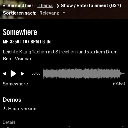
Sie sind hier:
Thema
Show / Entertainment (637)
Sortieren nach:
Relevanz
Somewhere
MF-3356 | 107 BPM | G-Dur
Leichte Klangflächen mit Streichern und starkem Drum
Beat. Visionär.
00:00
Somewhere
01:55
Demos
Hauptversion
Details