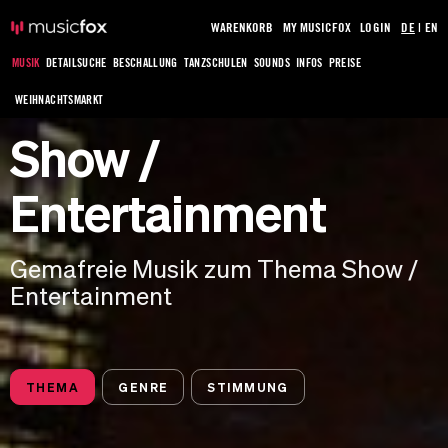
WARENKORB
MY MUSICFOX
LOGIN
DE
|
EN
MUSIK
DETAILSUCHE
BESCHALLUNG
TANZSCHULEN
SOUNDS
INFOS
PREISE
WEIHNACHTSMARKT
Show /
Entertainment
Gemafreie Musik zum Thema Show /
Entertainment
THEMA
GENRE
STIMMUNG