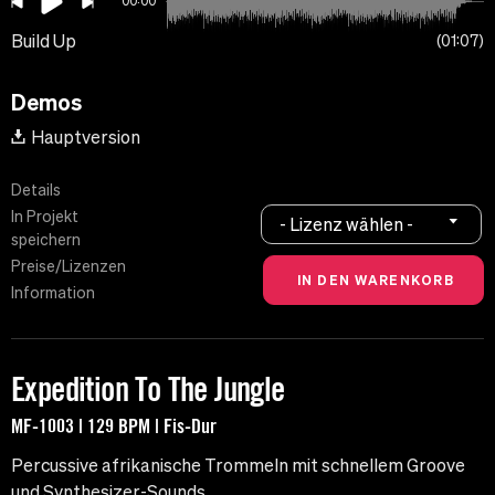
00:00
Build Up
01:07
Demos
Hauptversion
Details
In Projekt
- Lizenz wählen -
speichern
Preise/Lizenzen
Information
Expedition To The Jungle
MF-1003 | 129 BPM | Fis-Dur
Percussive afrikanische Trommeln mit schnellem Groove
und Synthesizer-Sounds.