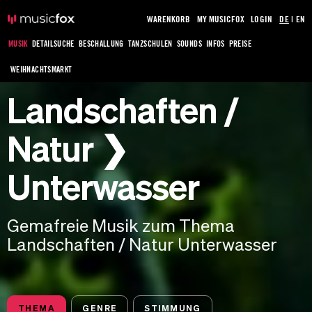
WARENKORB
MY MUSICFOX
LOGIN
DE
|
EN
MUSIK
DETAILSUCHE
BESCHALLUNG
TANZSCHULEN
SOUNDS
INFOS
PREISE
WEIHNACHTSMARKT
Landschaften /
Natur ❯
Unterwasser
Gemafreie Musik zum Thema
Landschaften / Natur Unterwasser
THEMA
GENRE
STIMMUNG