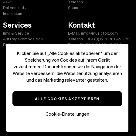
AGB
Telefon
Datenschutz
Sounds
Impressum
Services
Kontakt
Info & Service
E-Mail: info@musicfox.com
Auftragskomposition
Telefon: +49 (0) 6181 43 42 775
FAQ
Fax: +49 (0) 6181 43 45 609
Klicken Sie auf „Alle Cookies akzeptieren“, um der
Speicherung von Cookies auf Ihrem Gerät
zuzustimmen. Dadurch können wir die Navigation der
Website verbessern, die Websitenutzung analysieren
Start
|
Informationen
|
AGB
|
Kontakt
und das Marketing relevanter gestalten.
Copyright ©2026 musicfox.com - Gemafreie Musik. All Rights
Reserved.
ALLE COOKIES AKZEPTIEREN
Cookie-Einstellungen