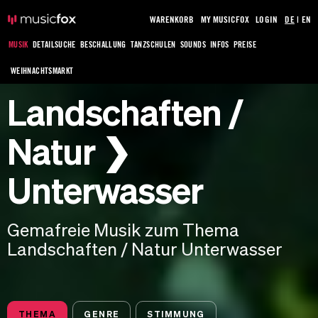
WARENKORB
MY MUSICFOX
LOGIN
DE
|
EN
MUSIK
DETAILSUCHE
BESCHALLUNG
TANZSCHULEN
SOUNDS
INFOS
PREISE
WEIHNACHTSMARKT
Landschaften /
Natur ❯
Unterwasser
Gemafreie Musik zum Thema
Landschaften / Natur Unterwasser
THEMA
GENRE
STIMMUNG