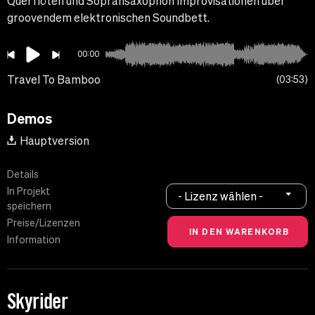
Querflöten und Sopransaxophon Improvisationen über
groovendem elektronischen Soundbett.
00:00
Travel To Bamboo
03:53
Demos
Hauptversion
Details
In Projekt
- Lizenz wählen -
speichern
Preise/Lizenzen
Information
Skyrider