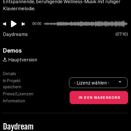
Entspannende, beruhigende Wellness-Musik mit ruhiger
Klaviermelodie.
00:00
Daydreams
07:10
Demos
Hauptversion
Details
In Projekt
- Lizenz wählen -
speichern
Preise/Lizenzen
Information
Daydream