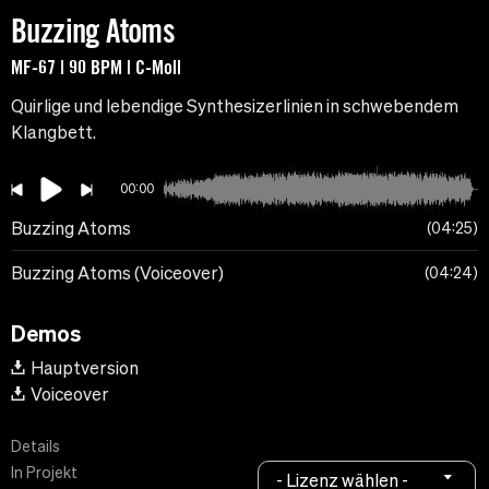
Buzzing Atoms
MF-67 | 90 BPM | C-Moll
Quirlige und lebendige Synthesizerlinien in schwebendem
Klangbett.
00:00
Buzzing Atoms
04:25
Buzzing Atoms (Voiceover)
04:24
Demos
Hauptversion
Voiceover
Details
In Projekt
- Lizenz wählen -