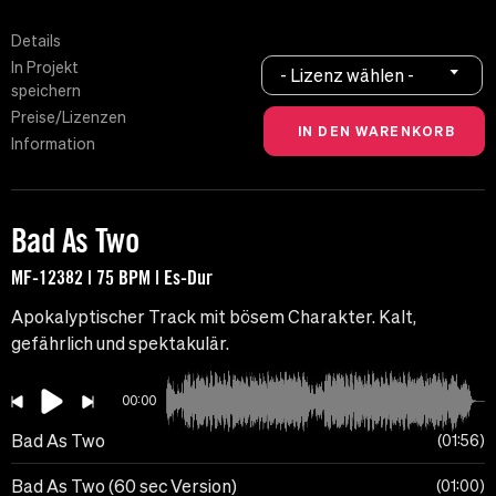
Details
In Projekt
- Lizenz wählen -
speichern
Preise/Lizenzen
Information
Bad As Two
MF-12382 | 75 BPM | Es-Dur
Apokalyptischer Track mit bösem Charakter. Kalt,
gefährlich und spektakulär.
00:00
Bad As Two
01:56
Bad As Two (60 sec Version)
01:00