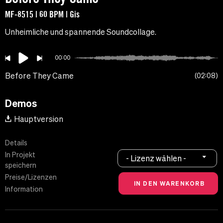
MF-8515 | 60 BPM | Gis
Unheimliche und spannende Soundcollage.
00:00
Before They Came
02:08
Demos
Hauptversion
Details
In Projekt
- Lizenz wählen -
speichern
Preise/Lizenzen
Information