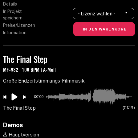
Details
In Projekt
- Lizenz wählen -
speichern
Preise/Lizenzen
Information
The Final Step
MF-932 | 100 BPM | A-Moll
Große Endzeitstimmungs-Filmmusik.
00:00
The Final Step
01:19
Demos
Hauptversion