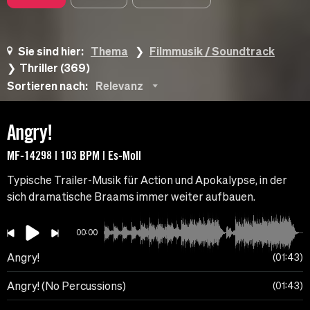
Sie sind hier:
Thema
Filmmusik / Soundtrack
Thriller (369)
Sortieren nach:
Relevanz
Angry!
MF-14298 | 103 BPM | Es-Moll
Typische Trailer-Musik für Action und Apokalypse, in der
sich dramatische Braams immer weiter aufbauen.
00:00
Angry!
01:43
Angry! (No Percussions)
01:43