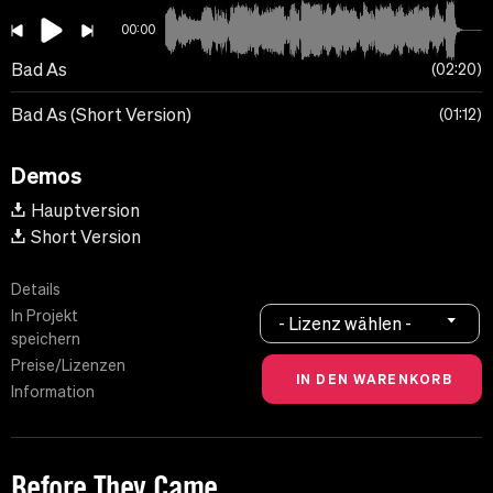
00:00
Bad As
02:20
Bad As (Short Version)
01:12
Demos
Hauptversion
Short Version
Details
In Projekt
- Lizenz wählen -
speichern
Preise/Lizenzen
Information
Before They Came