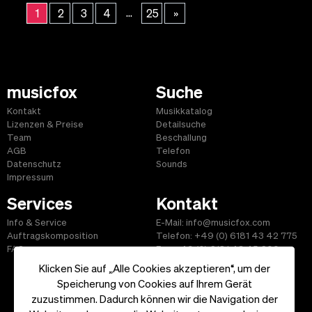
...
1
2
3
4
25
»
musicfox
Suche
Kontakt
Musikkatalog
Lizenzen & Preise
Detailsuche
Team
Beschallung
AGB
Telefon
Datenschutz
Sounds
Impressum
Services
Kontakt
Info & Service
E-Mail: info@musicfox.com
Auftragskomposition
Telefon: +49 (0) 6181 43 42 775
FAQ
Fax: +49 (0) 6181 43 45 609
Klicken Sie auf „Alle Cookies akzeptieren“, um der
Speicherung von Cookies auf Ihrem Gerät
zuzustimmen. Dadurch können wir die Navigation der