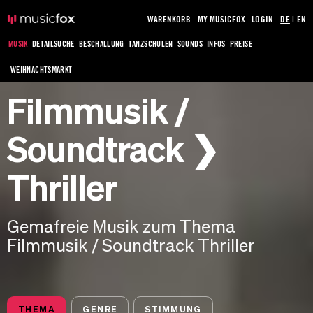
WARENKORB
MY MUSICFOX
LOGIN
DE
|
EN
MUSIK
DETAILSUCHE
BESCHALLUNG
TANZSCHULEN
SOUNDS
INFOS
PREISE
WEIHNACHTSMARKT
Filmmusik /
Soundtrack ❯
Thriller
Gemafreie Musik zum Thema
Filmmusik / Soundtrack Thriller
THEMA
GENRE
STIMMUNG