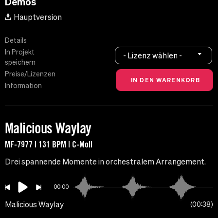
Demos
Hauptversion
Details
In Projekt
- Lizenz wählen -
speichern
Preise/Lizenzen
Information
Malicious Waylay
MF-7977 | 131 BPM | C-Moll
Drei spannende Momente in orchestralem Arrangement.
00:00
Malicious Waylay
00:38