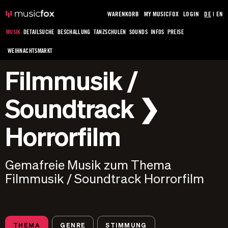
WARENKORB
MY MUSICFOX
LOGIN
DE
|
EN
MUSIK
DETAILSUCHE
BESCHALLUNG
TANZSCHULEN
SOUNDS
INFOS
PREISE
WEIHNACHTSMARKT
Filmmusik /
Soundtrack ❯
Horrorfilm
Gemafreie Musik zum Thema
Filmmusik / Soundtrack Horrorfilm
THEMA
GENRE
STIMMUNG