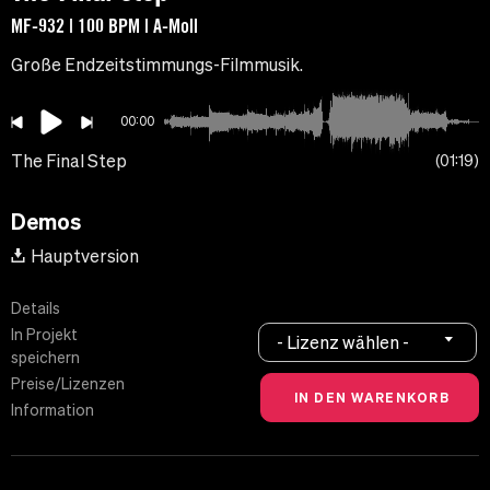
MF-932 | 100 BPM | A-Moll
Große Endzeitstimmungs-Filmmusik.
00:00
The Final Step
01:19
Demos
Hauptversion
Details
In Projekt
- Lizenz wählen -
speichern
Preise/Lizenzen
Information