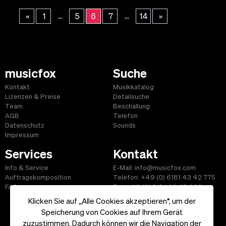
...
...
«
1
5
6
7
14
»
musicfox
Suche
Kontakt
Musikkatalog
Lizenzen & Preise
Detailsuche
Team
Beschallung
AGB
Telefon
Datenschutz
Sounds
Impressum
Services
Kontakt
Info & Service
E-Mail: info@musicfox.com
Auftragskomposition
Telefon: +49 (0) 6181 43 42 775
FAQ
Fax: +49 (0) 6181 43 45 609
Klicken Sie auf „Alle Cookies akzeptieren“, um der
Speicherung von Cookies auf Ihrem Gerät
zuzustimmen. Dadurch können wir die Navigation der