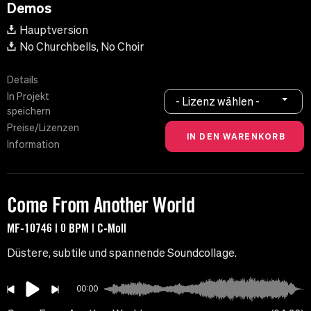
Demos
Hauptversion
No Churchbells, No Choir
Details
In Projekt
- Lizenz wählen -
speichern
Preise/Lizenzen
Information
Come From Another World
MF-10746 | 0 BPM | C-Moll
Düstere, subtile und spannende Soundcollage.
00:00