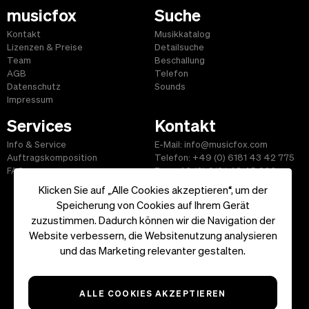
musicfox
Suche
Kontakt
Musikkatalog
Lizenzen & Preise
Detailsuche
Team
Beschallung
AGB
Telefon
Datenschutz
Sounds
Impressum
Services
Kontakt
Info & Service
E-Mail: info@musicfox.com
Auftragskomposition
Telefon: +49 (0) 6181 43 42 775
FAQ
Fax: +49 (0) 6181 43 45 609
Klicken Sie auf „Alle Cookies akzeptieren“, um der
Speicherung von Cookies auf Ihrem Gerät
zuzustimmen. Dadurch können wir die Navigation der
Website verbessern, die Websitenutzung analysieren
Start
|
Informationen
|
AGB
|
Kontakt
und das Marketing relevanter gestalten.
Copyright ©2026 musicfox.com - Gemafreie Musik. All Rights
Reserved.
ALLE COOKIES AKZEPTIEREN