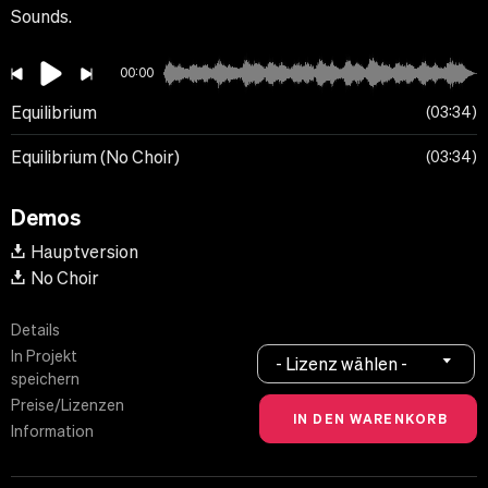
Sounds.
00:00
Equilibrium
03:34
Equilibrium (No Choir)
03:34
Demos
Hauptversion
No Choir
Details
In Projekt
- Lizenz wählen -
speichern
Preise/Lizenzen
Information