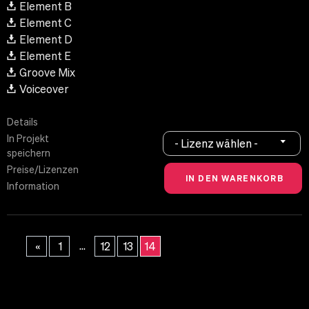
Element B
Element C
Element D
Element E
Groove Mix
Voiceover
Details
In Projekt
- Lizenz wählen -
speichern
Preise/Lizenzen
Information
...
«
1
12
13
14