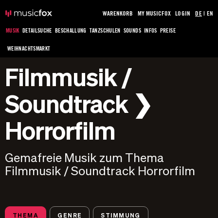
WARENKORB
MY MUSICFOX
LOGIN
DE
|
EN
MUSIK
DETAILSUCHE
BESCHALLUNG
TANZSCHULEN
SOUNDS
INFOS
PREISE
WEIHNACHTSMARKT
Filmmusik /
Soundtrack ❯
Horrorfilm
Gemafreie Musik zum Thema
Filmmusik / Soundtrack Horrorfilm
THEMA
GENRE
STIMMUNG