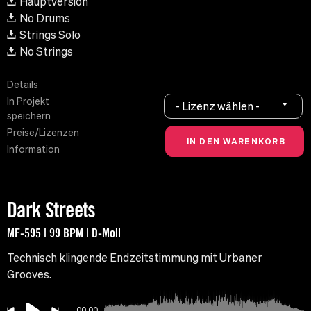
Hauptversion
No Drums
Strings Solo
No Strings
Details
In Projekt
- Lizenz wählen -
speichern
Preise/Lizenzen
Information
Dark Streets
MF-595 | 99 BPM | D-Moll
Technisch klingende Endzeitstimmung mit Urbaner
Grooves.
00:00