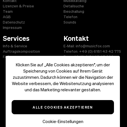
Kontakt
Musikkatalog
Lizenzen & Preise
Detailsuche
Team
Beschallung
AGB
Telefon
Datenschutz
Sounds
Impressum
Services
Kontakt
Info & Service
E-Mail: info@musicfox.com
Auftragskomposition
Telefon: +49 (0) 6181 43 42 775
FAQ
Fax: +49 (0) 6181 43 45 609
Klicken Sie auf „Alle Cookies akzeptieren“, um der
Speicherung von Cookies auf Ihrem Gerät
zuzustimmen. Dadurch können wir die Navigation der
Website verbessern, die Websitenutzung analysieren
Start
|
Informationen
|
AGB
|
Kontakt
und das Marketing relevanter gestalten.
Copyright ©2026 musicfox.com - Gemafreie Musik. All Rights
Reserved.
ALLE COOKIES AKZEPTIEREN
Cookie-Einstellungen