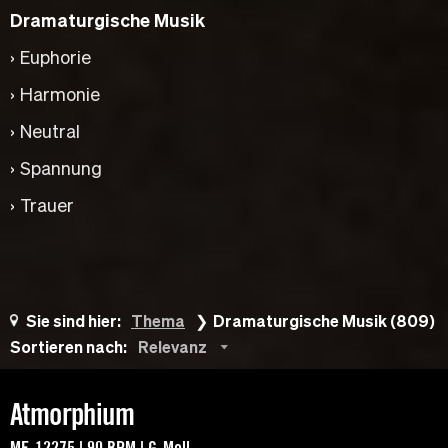
Dramaturgische Musik
Euphorie
Harmonie
Neutral
Spannung
Trauer
Sie sind hier:
Thema
Dramaturgische Musik (809)
Sortieren nach:
Relevanz
Atmorphium
MF-12275 | 90 BPM | G-Moll