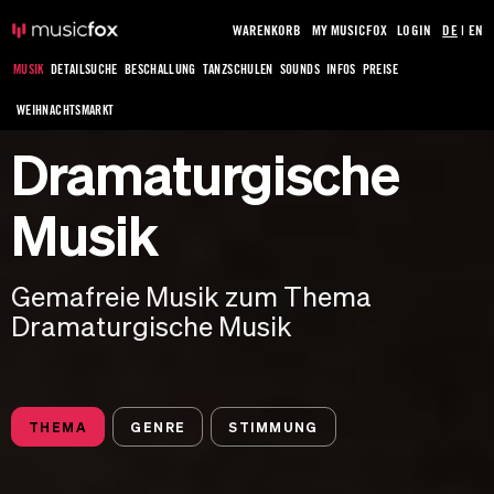
WARENKORB
MY MUSICFOX
LOGIN
DE
|
EN
MUSIK
DETAILSUCHE
BESCHALLUNG
TANZSCHULEN
SOUNDS
INFOS
PREISE
WEIHNACHTSMARKT
Dramaturgische
Musik
Gemafreie Musik zum Thema
Dramaturgische Musik
THEMA
GENRE
STIMMUNG