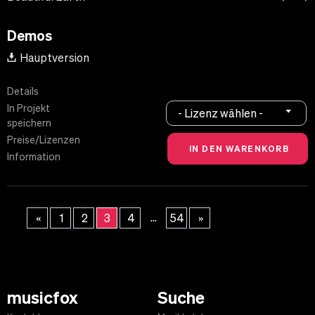
Demos
Hauptversion
Details
In Projekt
- Lizenz wählen -
speichern
Preise/Lizenzen
Information
...
«
1
2
3
4
54
»
musicfox
Suche