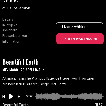
Demos
Hauptversion
Details
In Projekt
- Lizenz wählen -
speichern
Preise/Lizenzen
Information
Beautiful Earth
MF-14880 | 75 BPM | D-Dur
Atmosphärische Klangcollage, getragen von filigranen
Melodien der Gitarre, Geige und Harfe
00:00
Beautiful Earth
11:52