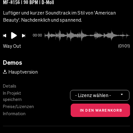
MF-8156 | 90 BPM | D-Moll
Luftiger und kurzer Soundtrack im Stil von 'American
Beauty'. Nachdenklich und spannend.
00:00
Way Out
01:01
Demos
Hauptversion
Details
In Projekt
- Lizenz wählen -
speichern
Preise/Lizenzen
Information