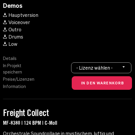
Demos
Hauptversion
Voiceover
Outro
Drums
Low
Details
In Projekt
- Lizenz wählen -
speichern
Preise/Lizenzen
Information
Freight Collect
MF-8380 | 124 BPM | C-Moll
Orchestrale Soundcollage in mystischem, luftig und