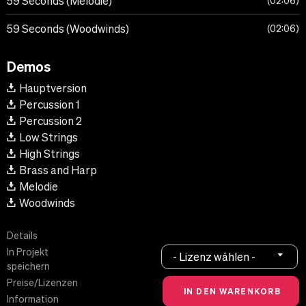
59 Seconds (Melodie)
02:06
59 Seconds (Woodwinds)
02:06
Demos
Hauptversion
Percussion 1
Percussion 2
Low Strings
High Strings
Brass and Harp
Melodie
Woodwinds
Details
In Projekt
- Lizenz wählen -
speichern
Preise/Lizenzen
Information