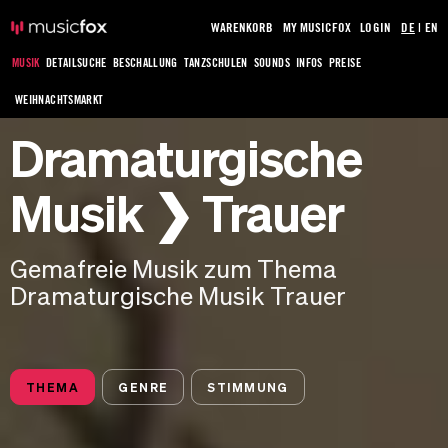
WARENKORB
MY MUSICFOX
LOGIN
DE
|
EN
MUSIK
DETAILSUCHE
BESCHALLUNG
TANZSCHULEN
SOUNDS
INFOS
PREISE
WEIHNACHTSMARKT
Dramaturgische
Musik ❯ Trauer
Gemafreie Musik zum Thema
Dramaturgische Musik Trauer
THEMA
GENRE
STIMMUNG