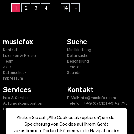
...
1
2
3
4
14
»
musicfox
Suche
Kontakt
Musikkatalog
Lizenzen & Preise
Detailsuche
Team
Beschallung
AGB
Telefon
Datenschutz
Sounds
Impressum
Services
Kontakt
Info & Service
E-Mail: info@musicfox.com
Auftragskomposition
Telefon: +49 (0) 6181 43 42 775
FAQ
Fax: +49 (0) 6181 43 45 609
Klicken Sie auf „Alle Cookies akzeptieren“, um der
Speicherung von Cookies auf Ihrem Gerät
zuzustimmen. Dadurch können wir die Navigation der