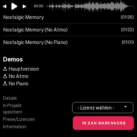
00:00
Nostalgic Memory
01:26
Nostalgic Memory (No Atmo)
01:22
Nostalgic Memory (No Piano)
01:01
Demos
Hauptversion
No Atmo
No Piano
Details
In Projekt
- Lizenz wählen -
speichern
Preise/Lizenzen
Information