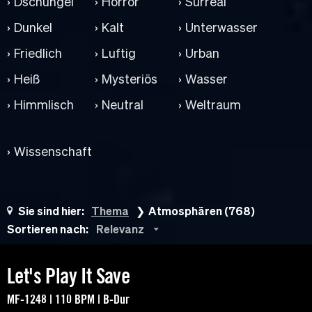
Dschungel
Horror
Surreal
Dunkel
Kalt
Unterwasser
Friedlich
Luftig
Urban
Heiß
Mysteriös
Wasser
Himmlisch
Neutral
Weltraum
Wissenschaft
Sie sind hier:
Thema
Atmosphären (768)
Sortieren nach:
Relevanz
Let's Play It Save
MF-1248 | 110 BPM | B-Dur