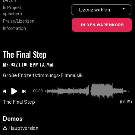
Details
In Projekt
- Lizenz wählen -
speichern
Preise/Lizenzen
Information
The Final Step
MF-932 | 100 BPM | A-Moll
Große Endzeitstimmungs-Filmmusik.
00:00
The Final Step
01:19
Demos
Hauptversion