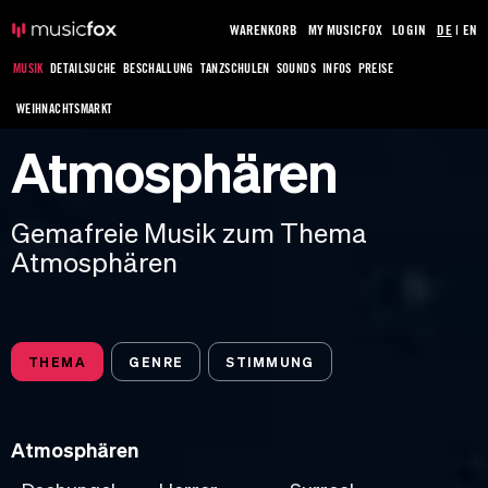
WARENKORB
MY MUSICFOX
LOGIN
DE
|
EN
MUSIK
DETAILSUCHE
BESCHALLUNG
TANZSCHULEN
SOUNDS
INFOS
PREISE
WEIHNACHTSMARKT
Atmosphären
Gemafreie Musik zum Thema
Atmosphären
THEMA
GENRE
STIMMUNG
Atmosphären