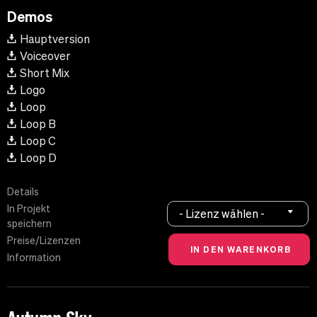
Demos
Hauptversion
Voiceover
Short Mix
Logo
Loop
Loop B
Loop C
Loop D
Details
In Projekt
- Lizenz wählen -
speichern
Preise/Lizenzen
Information