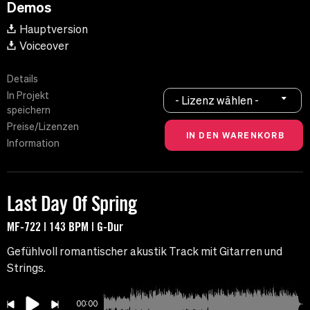
Demos
Hauptversion
Voiceover
Details
In Projekt
- Lizenz wählen -
speichern
Preise/Lizenzen
Information
Last Day Of Spring
MF-722 | 143 BPM | G-Dur
Gefühlvoll romantischer akustik Track mit Gitarren und
Strings.
00:00