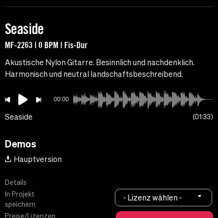
Seaside
MF-2263 | 0 BPM | Fis-Dur
Akustische Nylon Gitarre. Besinnlich und nachdenklich.
Harmonisch und neutral landschaftsbeschreibend.
00:00
Seaside
01:33
Demos
Hauptversion
Details
In Projekt
- Lizenz wählen -
speichern
Preise/Lizenzen