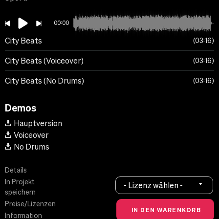
00:00
City Beats
03:16
City Beats (Voiceover)
03:16
City Beats (No Drums)
03:16
Demos
Hauptversion
Voiceover
No Drums
Details
In Projekt
- Lizenz wählen -
speichern
Preise/Lizenzen
Information