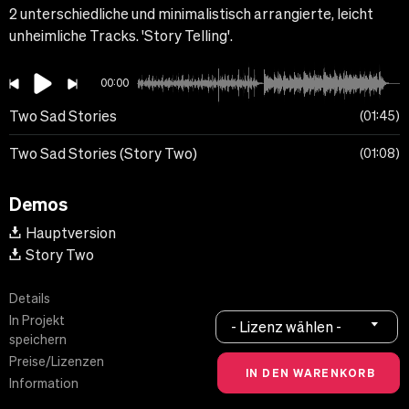
2 unterschiedliche und minimalistisch arrangierte, leicht
unheimliche Tracks. 'Story Telling'.
00:00
Two Sad Stories
01:45
Two Sad Stories (Story Two)
01:08
Demos
Hauptversion
Story Two
Details
In Projekt
- Lizenz wählen -
speichern
Preise/Lizenzen
Information