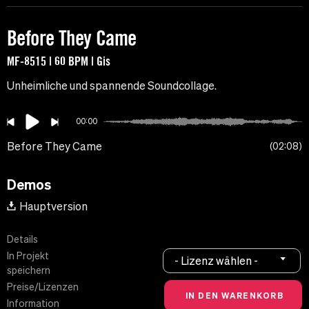
Before They Came
MF-8515 | 60 BPM | Gis
Unheimliche und spannende Soundcollage.
00:00
Before They Came
02:08
Demos
Hauptversion
Details
In Projekt
- Lizenz wählen -
speichern
Preise/Lizenzen
Information