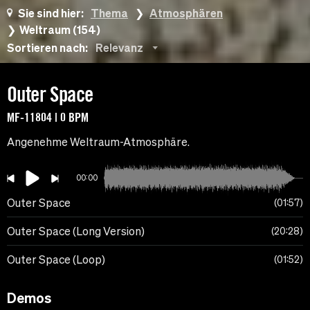
Sie sind hier:
Thema
Atmosphären
Weltraum (154)
Sortieren nach:
Relevanz
Outer Space
MF-11804 | 0 BPM
Angenehme Weltraum-Atmosphäre.
00:00
Outer Space
01:57
Outer Space (Long Version)
20:28
Outer Space (Loop)
01:52
Demos