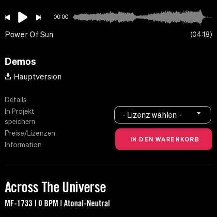
00:00
Power Of Sun
04:18
Demos
Hauptversion
Details
In Projekt
- Lizenz wählen -
speichern
Preise/Lizenzen
Information
Across The Universe
MF-1733 | 0 BPM | Atonal-Neutral