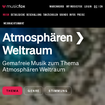
WARENKORB
MY MUSICFOX
LOGIN
DE
|
EN
MUSIK
DETAILSUCHE
BESCHALLUNG
TANZSCHULEN
SOUNDS
INFOS
PREISE
WEIHNACHTSMARKT
Atmosphären ❯
Weltraum
Gemafreie Musik zum Thema
Atmosphären Weltraum
THEMA
GENRE
STIMMUNG