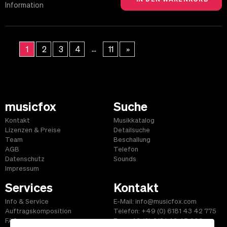
Information
...
1
2
3
4
11
»
musicfox
Suche
Kontakt
Musikkatalog
Lizenzen & Preise
Detailsuche
Team
Beschallung
AGB
Telefon
Datenschutz
Sounds
Impressum
Services
Kontakt
Info & Service
E-Mail: info@musicfox.com
Auftragskomposition
Telefon: +49 (0) 6181 43 42 775
FAQ
Fax: +49 (0) 6181 43 45 609