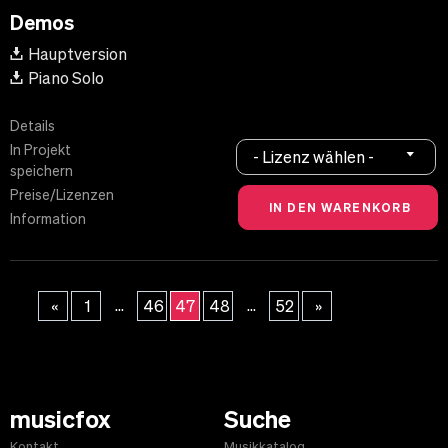
Demos
Hauptversion
Piano Solo
Details
In Projekt
- Lizenz wählen -
speichern
Preise/Lizenzen
Information
...
...
«
1
46
47
48
52
»
musicfox
Suche
Kontakt
Musikkatalog