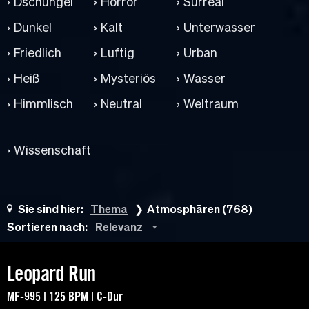
Dschungel
Horror
Surreal
Dunkel
Kalt
Unterwasser
Friedlich
Luftig
Urban
Heiß
Mysteriös
Wasser
Himmlisch
Neutral
Weltraum
Wissenschaft
Sie sind hier:
Thema
Atmosphären (768)
Sortieren nach:
Relevanz
Leopard Run
MF-995 | 125 BPM | C-Dur