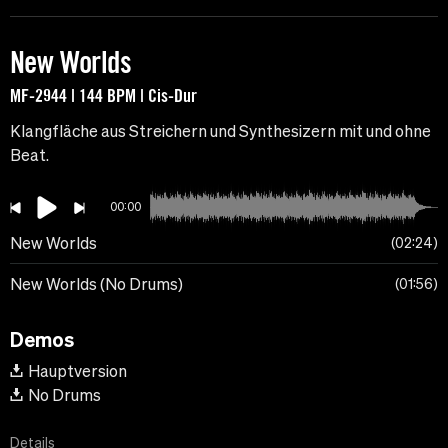
New Worlds
MF-2944 | 144 BPM | Cis-Dur
Klangfläche aus Streichern und Synthesizern mit und ohne
Beat.
00:00
New Worlds
02:24
New Worlds (No Drums)
01:56
Demos
Hauptversion
No Drums
Details