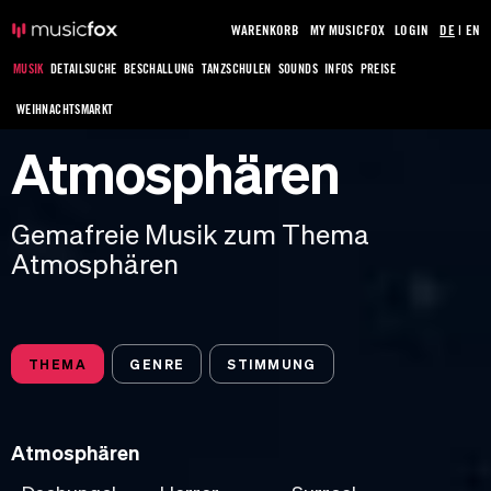
WARENKORB
MY MUSICFOX
LOGIN
DE
|
EN
MUSIK
DETAILSUCHE
BESCHALLUNG
TANZSCHULEN
SOUNDS
INFOS
PREISE
WEIHNACHTSMARKT
Atmosphären
Gemafreie Musik zum Thema
Atmosphären
THEMA
GENRE
STIMMUNG
Atmosphären