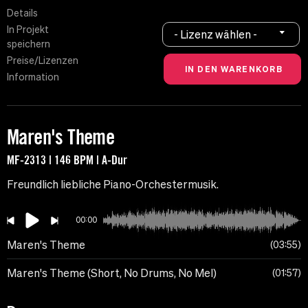
Details
In Projekt
- Lizenz wählen -
speichern
Preise/Lizenzen
Information
Maren's Theme
MF-2313 | 146 BPM | A-Dur
Freundlich liebliche Piano-Orchestermusik.
00:00
Maren's Theme
03:55
Maren's Theme (Short, No Drums, No Mel)
01:57