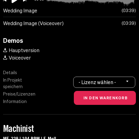
Wedding Image
03:39
Wedding Image (Voiceover)
03:39
Demos
Hauptversion
Voiceover
Details
In Projekt
- Lizenz wählen -
speichern
Preise/Lizenzen
Information
Machinist
MF-229 | 104 BPM | E-Moll