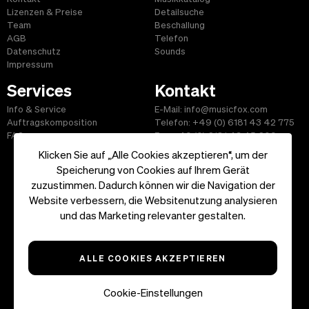
Lizenzen & Preise
Detailsuche
Team
Beschallung
AGB
Telefon
Datenschutz
Sounds
Impressum
Services
Kontakt
Info & Service
E-Mail: info@musicfox.com
Auftragskomposition
Telefon: +49 (0) 6181 43 42 775
FAQ
Fax: +49 (0) 6181 43 45 609
Klicken Sie auf „Alle Cookies akzeptieren“, um der
Speicherung von Cookies auf Ihrem Gerät
zuzustimmen. Dadurch können wir die Navigation der
Website verbessern, die Websitenutzung analysieren
Start
|
Informationen
|
AGB
|
Kontakt
und das Marketing relevanter gestalten.
Copyright ©2026 musicfox.com - Gemafreie Musik. All Rights
Reserved.
ALLE COOKIES AKZEPTIEREN
Cookie-Einstellungen