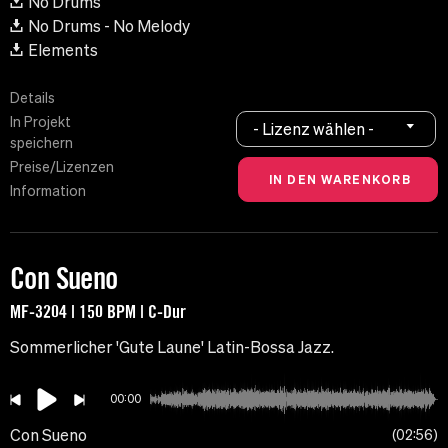
No Drums
No Drums - No Melody
Elements
Details
In Projekt
- Lizenz wählen -
speichern
Preise/Lizenzen
Information
Con Sueno
MF-3204 | 150 BPM | C-Dur
Sommerlicher 'Gute Laune' Latin-Bossa Jazz.
00:00
Con Sueno
02:56