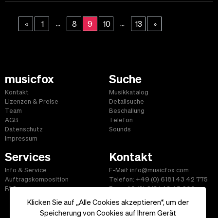
...
...
«
1
8
9
10
13
»
musicfox
Suche
Kontakt
Musikkatalog
Lizenzen & Preise
Detailsuche
Team
Beschallung
AGB
Telefon
Datenschutz
Sounds
Impressum
Services
Kontakt
Info & Service
E-Mail: info@musicfox.com
Auftragskomposition
Telefon: +49 (0) 6181 43 42 775
FAQ
Fax: +49 (0) 6181 43 45 609
Klicken Sie auf „Alle Cookies akzeptieren“, um der
Speicherung von Cookies auf Ihrem Gerät