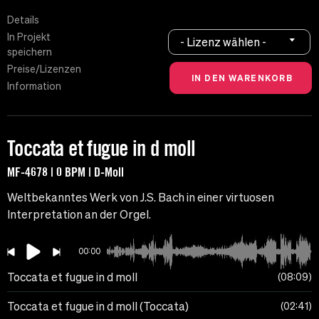
Details
In Projekt
- Lizenz wählen -
speichern
Preise/Lizenzen
Information
Toccata et fugue in d moll
MF-4678 | 0 BPM | D-Moll
Weltbekanntes Werk von J.S. Bach in einer virtuosen
Interpretation an der Orgel.
00:00
Toccata et fugue in d moll
08:09
Toccata et fugue in d moll (Toccata)
02:41