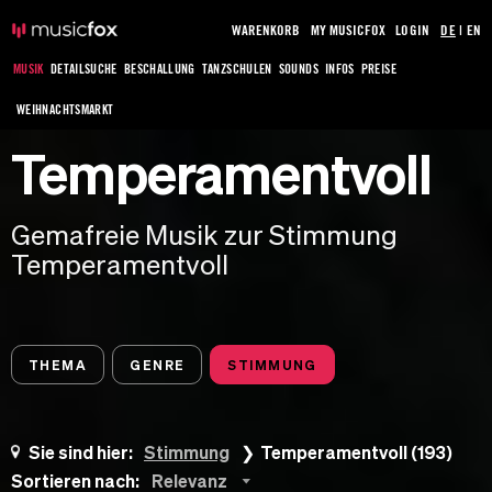
WARENKORB
MY MUSICFOX
LOGIN
DE
|
EN
MUSIK
DETAILSUCHE
BESCHALLUNG
TANZSCHULEN
SOUNDS
INFOS
PREISE
WEIHNACHTSMARKT
Temperamentvoll
Gemafreie Musik zur Stimmung
Temperamentvoll
THEMA
GENRE
STIMMUNG
Sie sind hier:
Stimmung
Temperamentvoll (193)
Sortieren nach:
Relevanz