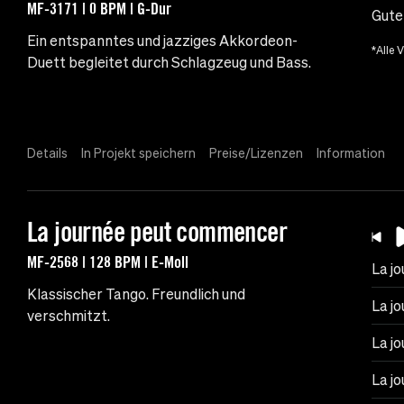
MF-3171 | 0 BPM | G-Dur
Gute
Ein entspanntes und jazziges Akkordeon-
*Alle 
Duett begleitet durch Schlagzeug und Bass.
Details
In Projekt speichern
Preise/Lizenzen
Information
La journée peut commencer
MF-2568 | 128 BPM | E-Moll
La j
Klassischer Tango. Freundlich und
La j
verschmitzt.
La j
La j