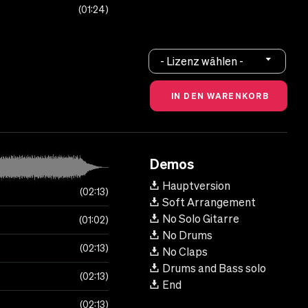
01:24
- Lizenz wählen -
Demos
Hauptversion
02:13
Soft Arrangement
No Solo Gitarre
01:02
No Drums
02:13
No Claps
Drums and Bass solo
02:13
End
02:13