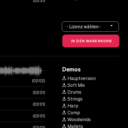
02:31
- Lizenz wählen -
Demos
Hauptversion
02:02
Soft Mix
Drums
02:01
Strings
02:01
Harp
Comp
02:01
Woodwinds
Mallets
02:01