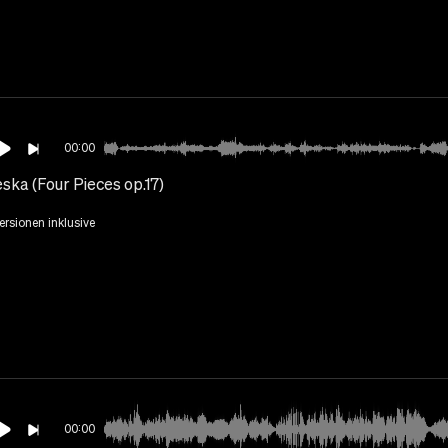
00:00
ska (Four Pieces op.17)
Versionen inklusive
00:00