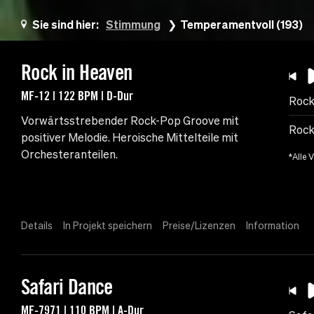
Sie sind hier:
Stimmung
Temperamentvoll (193)
Rock in Heaven
MF-12 | 122 BPM | D-Dur
Rock
Vorwärtsstrebender Rock-Pop Groove mit
Rock
positiver Melodie. Heroische Mittelteile mit
Orchesteranteilen.
*Alle 
Details
In Projekt speichern
Preise/Lizenzen
Information
Safari Dance
MF-7971 | 110 BPM | A-Dur