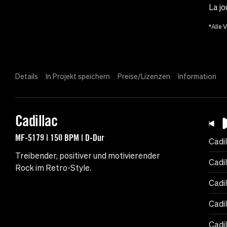
La j
*Alle 
Details
In Projekt speichern
Preise/Lizenzen
Information
Cadillac
MF-5179 | 150 BPM | D-Dur
Cadil
Treibender, positiver und motivierender
Cadi
Rock im Retro-Style.
Cadil
Cadi
Cadil