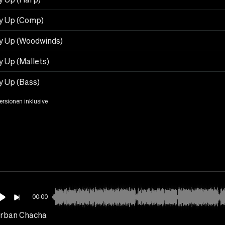
y Up (Comp)
y Up (Woodwinds)
y Up (Mallets)
y Up (Bass)
Versionen inklusive
00:00
rban Chacha