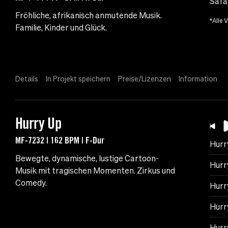
Safa
Fröhliche, afrikanisch anmutende Musik.
*Alle 
Familie, Kinder und Glück.
Details
In Projekt speichern
Preise/Lizenzen
Information
Hurry Up
MF-7232 | 162 BPM | F-Dur
Hurr
Bewegte, dynamische, lustige Cartoon-
Hurr
Musik mit tragischen Momenten. Zirkus und
Comedy.
Hurr
Hurr
Hurr