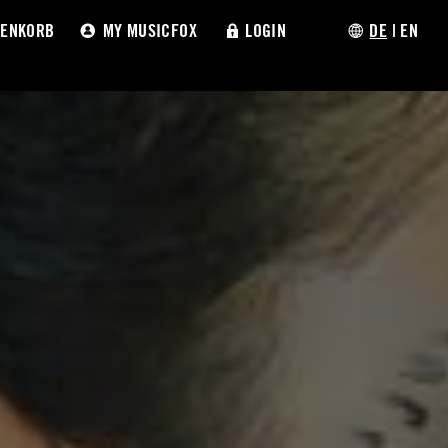
ENKORB
MY MUSICFOX
LOGIN
DE
|
EN