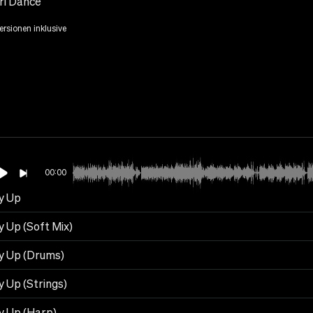
ri Dance
Versionen inklusive
00:00
y Up
y Up (Soft Mix)
y Up (Drums)
y Up (Strings)
y Up (Harp)