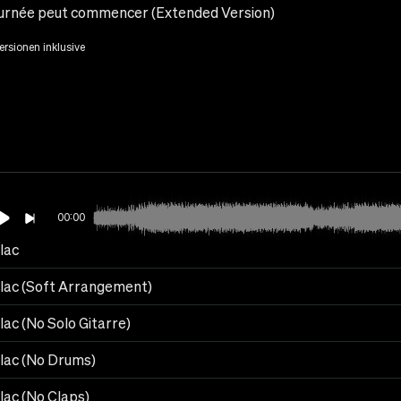
ournée peut commencer (Extended Version)
Versionen inklusive
00:00
lac
llac (Soft Arrangement)
lac (No Solo Gitarre)
llac (No Drums)
lac (No Claps)