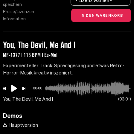
- Lizenz wählen -
speichern
Preise/Lizenzen
Information
You, The Devil, Me And I
MF-1377 | 115 BPM | Es-Moll
Experimenteller Track. Sprechgesang und etwas Retro-
Horror-Musik kreativ inszeniert.
00:00
You, The Devil, Me And I
03:01
Demos
Hauptversion