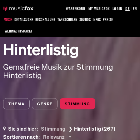
WARENKORB
MY MUSICFOX
LOGIN
DE
|
EN
MUSIK
DETAILSUCHE
BESCHALLUNG
TANZSCHULEN
SOUNDS
INFOS
PREISE
WEIHNACHTSMARKT
Hinterlistig
Gemafreie Musik zur Stimmung
Hinterlistig
THEMA
GENRE
STIMMUNG
Sie sind hier:
Stimmung
Hinterlistig (267)
Sortieren nach:
Relevanz