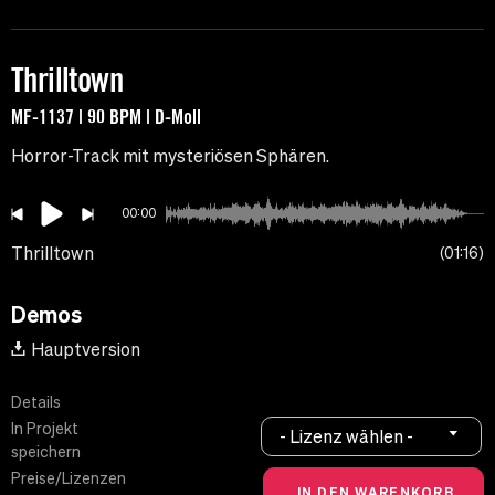
Thrilltown
MF-1137 | 90 BPM | D-Moll
Horror-Track mit mysteriösen Sphären.
00:00
Thrilltown
01:16
Demos
Hauptversion
Details
In Projekt
- Lizenz wählen -
speichern
Preise/Lizenzen