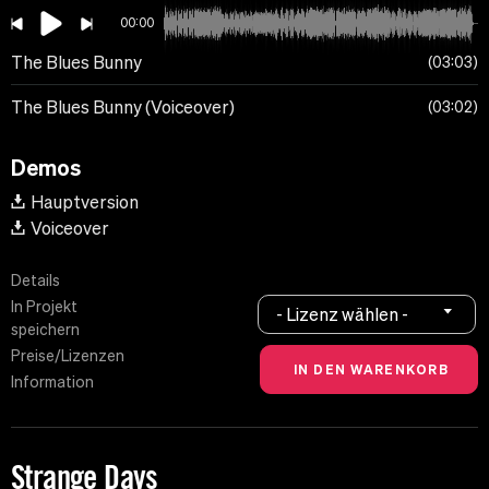
00:00
The Blues Bunny
03:03
The Blues Bunny (Voiceover)
03:02
Demos
Hauptversion
Voiceover
Details
In Projekt
- Lizenz wählen -
speichern
Preise/Lizenzen
Information
Strange Days