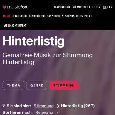
WARENKORB
MY MUSICFOX
LOGIN
DE
|
EN
MUSIK
DETAILSUCHE
BESCHALLUNG
TANZSCHULEN
SOUNDS
INFOS
PREISE
WEIHNACHTSMARKT
Hinterlistig
Gemafreie Musik zur Stimmung
Hinterlistig
THEMA
GENRE
STIMMUNG
Sie sind hier:
Stimmung
Hinterlistig (267)
Sortieren nach:
Relevanz