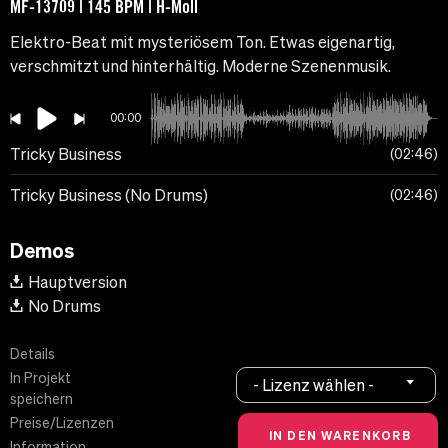
MF-13709 | 145 BPM | H-Moll
Elektro-Beat mit mysteriösem Ton. Etwas eigenartig,
verschmitzt und hinterhältig. Moderne Szenenmusik.
00:00
Tricky Business
02:46
Tricky Business (No Drums)
02:46
Demos
Hauptversion
No Drums
Details
In Projekt
- Lizenz wählen -
speichern
Preise/Lizenzen
Information