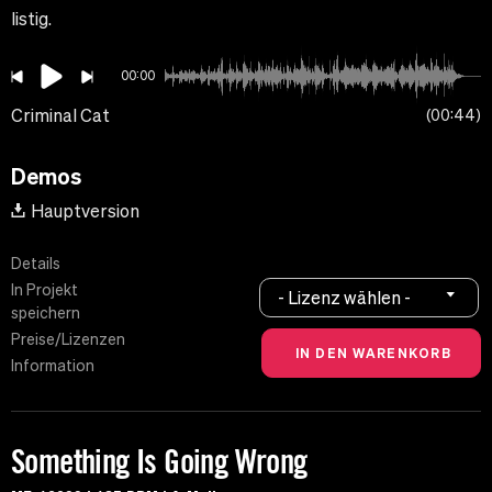
listig.
00:00
Criminal Cat
00:44
Demos
Hauptversion
Details
In Projekt
- Lizenz wählen -
speichern
Preise/Lizenzen
Information
Something Is Going Wrong