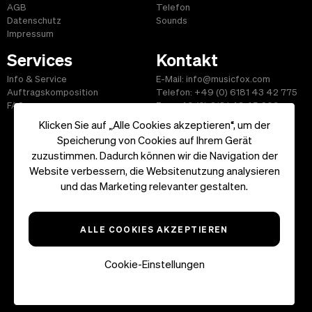
AGB
Telefon
Datenschutz
Sounds
Impressum
Services
Kontakt
Info & Service
E-Mail: info@musicfox.com
Auftragskomposition
Telefon: +49 (0) 6181 43 42 775
FAQ
Fax: +49 (0) 6181 43 45 609
Klicken Sie auf „Alle Cookies akzeptieren“, um der
Speicherung von Cookies auf Ihrem Gerät
zuzustimmen. Dadurch können wir die Navigation der
Website verbessern, die Websitenutzung analysieren
Start
|
Informationen
|
AGB
|
Kontakt
und das Marketing relevanter gestalten.
Copyright ©2026 musicfox.com - Gemafreie Musik. All Rights
Reserved.
ALLE COOKIES AKZEPTIEREN
Cookie-Einstellungen