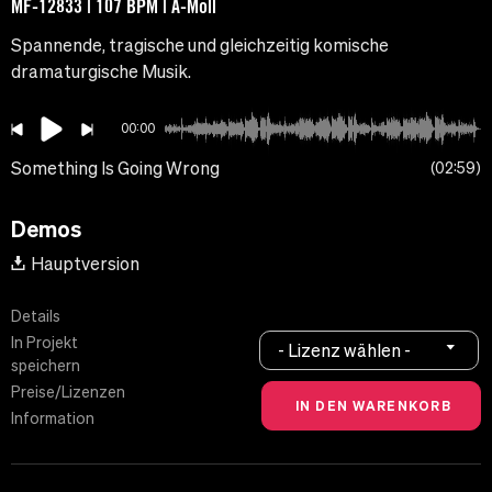
MF-12833 | 107 BPM | A-Moll
Spannende, tragische und gleichzeitig komische
dramaturgische Musik.
00:00
Something Is Going Wrong
02:59
Demos
Hauptversion
Details
In Projekt
- Lizenz wählen -
speichern
Preise/Lizenzen
Information