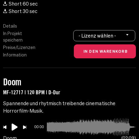
Short 60 sec
Short 30 sec
Details
In Projekt
- Lizenz wählen -
speichern
Preise/Lizenzen
Information
Doom
MF-12717 | 120 BPM | D-Dur
Spannende und rhytmisch treibende cinematische
Horrorfilm-Musik.
00:00
Doom
02:09