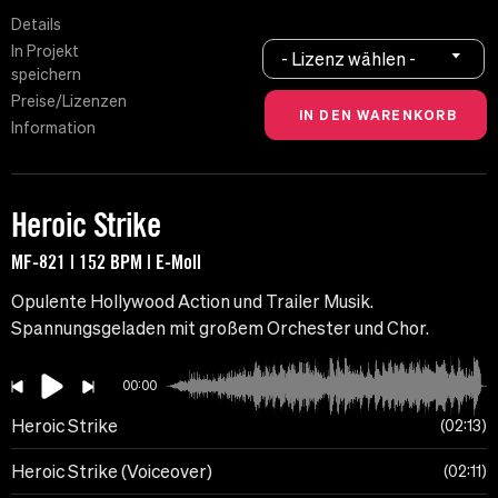
Details
In Projekt
- Lizenz wählen -
speichern
Preise/Lizenzen
Information
Heroic Strike
MF-821 | 152 BPM | E-Moll
Opulente Hollywood Action und Trailer Musik.
Spannungsgeladen mit großem Orchester und Chor.
00:00
Heroic Strike
02:13
Heroic Strike (Voiceover)
02:11