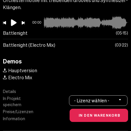
Orchestermotive mit treibenden Grooves und Synthesizer-
Klängen.
00:00
Battlenight
05:15
Battlenight (Electro Mix)
03:22
Demos
Hauptversion
Electro Mix
Details
In Projekt
- Lizenz wählen -
speichern
Preise/Lizenzen
Information