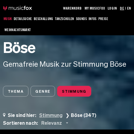
WARENKORB
MY MUSICFOX
LOGIN
DE
|
EN
MUSIK
DETAILSUCHE
BESCHALLUNG
TANZSCHULEN
SOUNDS
INFOS
PREISE
WEIHNACHTSMARKT
Böse
Gemafreie Musik zur Stimmung Böse
THEMA
GENRE
STIMMUNG
Sie sind hier:
Stimmung
Böse (347)
Sortieren nach:
Relevanz