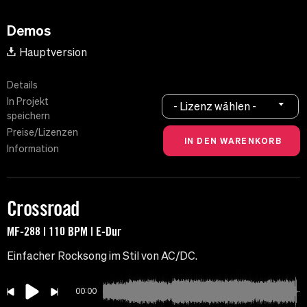
Demos
Hauptversion
Details
In Projekt
- Lizenz wählen -
speichern
Preise/Lizenzen
Information
Crossroad
MF-288 | 110 BPM | E-Dur
Einfacher Rocksong im Stil von AC/DC.
00:00