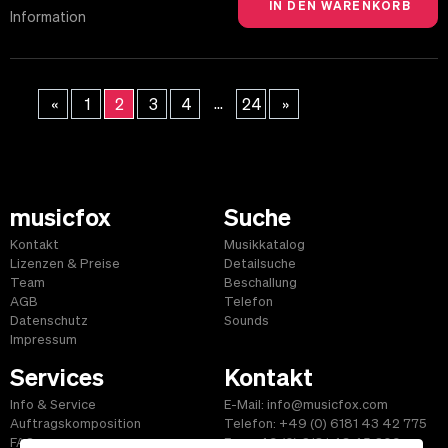
Information
...
«
1
2
3
4
24
»
musicfox
Suche
Kontakt
Musikkatalog
Lizenzen & Preise
Detailsuche
Team
Beschallung
AGB
Telefon
Datenschutz
Sounds
Impressum
Services
Kontakt
Info & Service
E-Mail: info@musicfox.com
Auftragskomposition
Telefon: +49 (0) 6181 43 42 775
FAQ
Fax: +49 (0) 6181 43 45 609