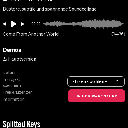
Düstere, subtile und spannende Soundcollage.
00:00
Come From Another World
04:36
Demos
Hauptversion
Details
In Projekt
- Lizenz wählen -
speichern
Preise/Lizenzen
Information
Splitted Keys