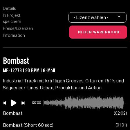
Details
In Projekt
- Lizenz wählen -
speichern
Preise/Lizenzen
Information
Bombast
MF-12778 | 90 BPM | G-Moll
Industrial-Track mit kräftigen Grooves, Gitarren-Riffs und
Sequencer-Lines. Urban, Produktion und Action.
00:00
Bombast
02:02
Bombast (Short 60 sec)
01:01