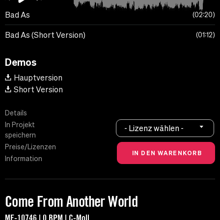
Bad As
02:20
Bad As (Short Version)
01:12
Demos
Hauptversion
Short Version
Details
In Projekt
- Lizenz wählen -
speichern
Preise/Lizenzen
Information
Come From Another World
MF-10746 | 0 BPM | C-Moll