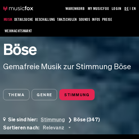
WARENKORB
MY MUSICFOX
LOGIN
DE
|
EN
MUSIK
DETAILSUCHE
BESCHALLUNG
TANZSCHULEN
SOUNDS
INFOS
PREISE
WEIHNACHTSMARKT
Böse
Gemafreie Musik zur Stimmung Böse
THEMA
GENRE
STIMMUNG
Sie sind hier:
Stimmung
Böse (347)
Sortieren nach:
Relevanz