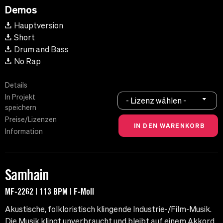
Demos
Hauptversion
Short
Drum and Bass
No Rap
Details
In Projekt
- Lizenz wählen -
speichern
Preise/Lizenzen
Information
Samhain
MF-2262 | 113 BPM | F-Moll
Akustische, folkloristisch klingende Industrie-/Film-Musik.
Die Musik klingt unverbraucht und bleibt auf einem Akkord.