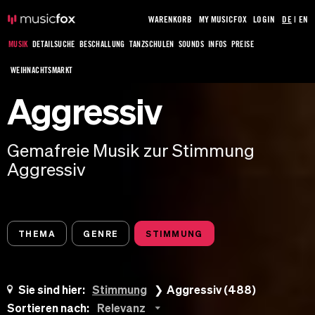
WARENKORB
MY MUSICFOX
LOGIN
DE
|
EN
MUSIK
DETAILSUCHE
BESCHALLUNG
TANZSCHULEN
SOUNDS
INFOS
PREISE
WEIHNACHTSMARKT
Aggressiv
Gemafreie Musik zur Stimmung
Aggressiv
THEMA
GENRE
STIMMUNG
Sie sind hier:
Stimmung
Aggressiv (488)
Sortieren nach:
Relevanz