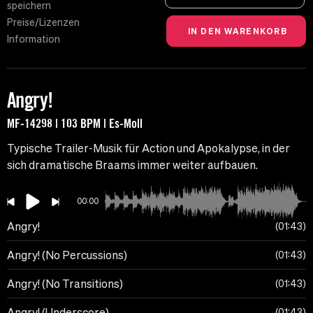
speichern
Preise/Lizenzen
Information
Angry!
MF-14298 | 103 BPM | Es-Moll
Typische Trailer-Musik für Action und Apokalypse, in der
sich dramatische Braams immer weiter aufbauen.
00:00
Angry!
01:43
Angry! (No Percussions)
01:43
Angry! (No Transitions)
01:43
Angry! (Underscore)
01:43