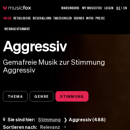
WARENKORB
MY MUSICFOX
LOGIN
DE
|
EN
MUSIK
DETAILSUCHE
BESCHALLUNG
TANZSCHULEN
SOUNDS
INFOS
PREISE
WEIHNACHTSMARKT
Aggressiv
Gemafreie Musik zur Stimmung
Aggressiv
THEMA
GENRE
STIMMUNG
Sie sind hier:
Stimmung
Aggressiv (488)
Sortieren nach:
Relevanz