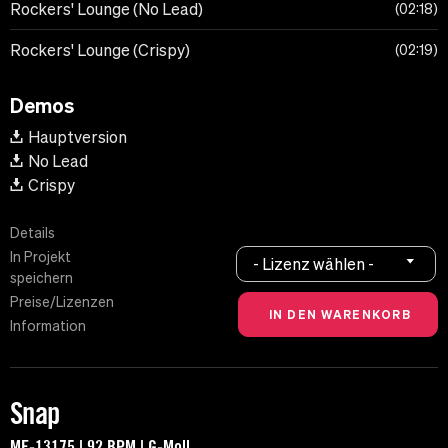
Rockers' Lounge (No Lead)
02:18
Rockers' Lounge (Crispy)
02:19
Demos
Hauptversion
No Lead
Crispy
Details
In Projekt
- Lizenz wählen -
speichern
Preise/Lizenzen
Information
Snap
MF-13175 | 92 BPM | G-Moll