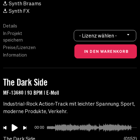
Synth Braams
Synth FX
Details
In Projekt
- Lizenz wählen -
speichern
Preise/Lizenzen
Information
The Dark Side
MF-13680 | 93 BPM | E-Moll
Industrial-Rock Action-Track mit leichter Spannung. Sport,
moderne Produkte, Verkehr.
00:00
The Dark Side
01:52