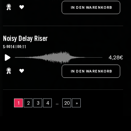
Noisy Delay Riser
S-9014 | 00:11
4,28€
...
1
2
3
4
20
»