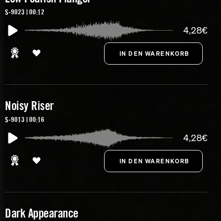
S-9023 | 00:12
4,28€
Noisy Riser
S-9013 | 00:16
4,28€
Dark Appearance