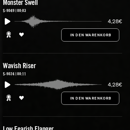
Monster Swell
S-9049 | 00:03
4,28€
Wavish Riser
S-9024 | 00:11
4,28€
Low Fearish Flanger