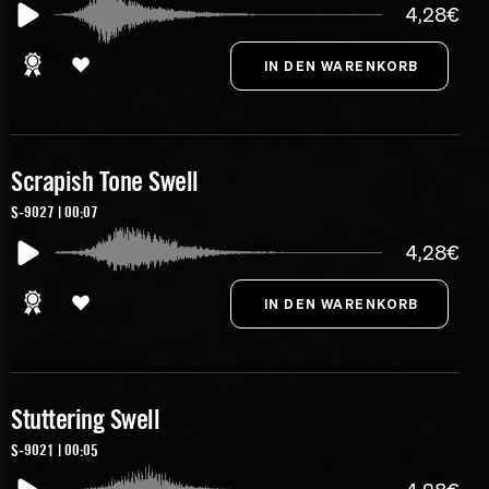
4,28€
Scrapish Tone Swell
S-9027 | 00:07
4,28€
Stuttering Swell
S-9021 | 00:05