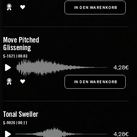
Move Pitched
Glissening
S-1621 | 00:03
4,28€
Tonal Sweller
S-9026 | 00:11
4,28€