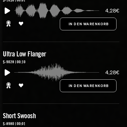
S-1650 | 00:01
4,28€
Ultra Low Flanger
S-9028 | 00:10
4,28€
Short Swoosh
S-8980 | 00:01