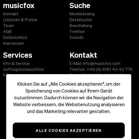
musicfox
Suche
Kontakt
Musikkatalog
Lizenzen & Preise
Detailsuche
Team
Beschallung
AGB
Telefon
Datenschutz
Sounds
Impressum
Services
Kontakt
Info & Service
E-Mail: info@musicfox.com
Auftragskomposition
Telefon: +49 (0) 6181 43 42 775
FAQ
Fax: +49 (0) 6181 43 45 609
Klicken Sie auf „Alle Cookies akzeptieren“, um der
Speicherung von Cookies auf Ihrem Gerät
zuzustimmen. Dadurch können wir die Navigation der
Website verbessern, die Websitenutzung analysieren
Start
|
Informationen
|
AGB
|
Kontakt
und das Marketing relevanter gestalten.
Copyright ©2026 musicfox.com - Gemafreie Musik. All Rights
Reserved.
ALLE COOKIES AKZEPTIEREN