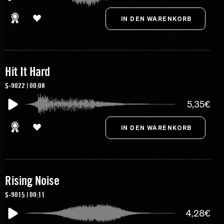
Hit It Hard
S-9022 | 00:08
5,35€
Rising Noise
S-9015 | 00:11
4,28€