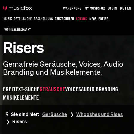
WARENKORB
MY MUSICFOX
LOGIN
DE
|
EN
MUSIK
DETAILSUCHE
BESCHALLUNG
TANZSCHULEN
SOUNDS
INFOS
PREISE
WEIHNACHTSMARKT
Risers
Gemafreie Geräusche, Voices, Audio
Branding und Musikelemente.
FREITEXT-SUCHE
GERÄUSCHE
VOICES
AUDIO BRANDING
MUSIKELEMENTE
Sie sind hier:
Geräusche
Whooshes und Rises
Risers