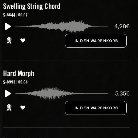
Swelling String Chord
S-8644 | 00:07
4,28€
Hard Morph
S-8993 | 00:04
5,35€