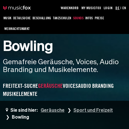
WARENKORB
MY MUSICFOX
LOGIN
DE
|
EN
MUSIK
DETAILSUCHE
BESCHALLUNG
TANZSCHULEN
SOUNDS
INFOS
PREISE
WEIHNACHTSMARKT
Bowling
Gemafreie Geräusche, Voices, Audio
Branding und Musikelemente.
FREITEXT-SUCHE
GERÄUSCHE
VOICES
AUDIO BRANDING
MUSIKELEMENTE
Sie sind hier:
Geräusche
Sport und Freizeit
Bowling