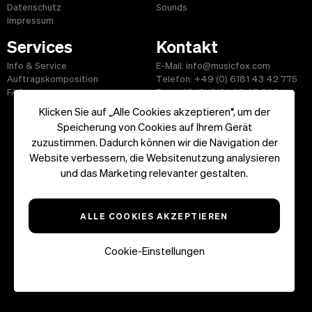
Datenschutz
Sounds
Impressum
Services
Kontakt
Info & Service
E-Mail: info@musicfox.com
Auftragskomposition
Telefon: +49 (0) 6181 43 42 775
FAQ
Fax: +49 (0) 6181 43 45 609
Klicken Sie auf „Alle Cookies akzeptieren“, um der
Speicherung von Cookies auf Ihrem Gerät
zuzustimmen. Dadurch können wir die Navigation der
Website verbessern, die Websitenutzung analysieren
Start
|
Informationen
|
AGB
|
Kontakt
und das Marketing relevanter gestalten.
Copyright ©2026 musicfox.com - Gemafreie Musik. All Rights
Reserved.
ALLE COOKIES AKZEPTIEREN
Cookie-Einstellungen