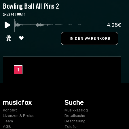
Bowling Ball All Pins 2
S-5274 | 00:11
4,28€
1
musicfox
Suche
Kontakt
Musikkatalog
Lizenzen & Preise
Detailsuche
Team
Beschallung
AGB
Telefon