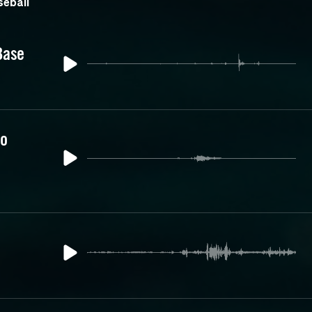
eball
Base
to