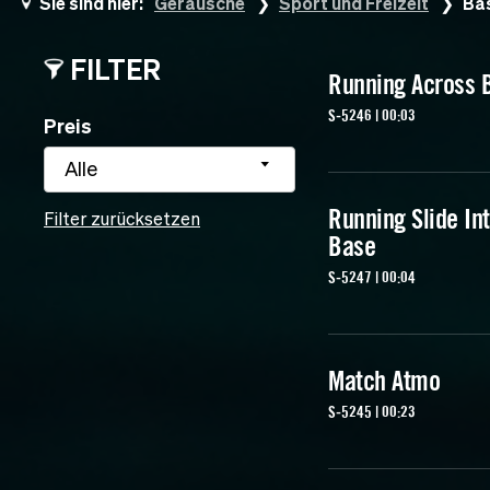
Sie sind hier:
Geräusche
Sport und Freizeit
Bas
FILTER
Running Across 
S-5246 | 00:03
Preis
Alle
Running Slide In
Filter zurücksetzen
Base
S-5247 | 00:04
Match Atmo
S-5245 | 00:23