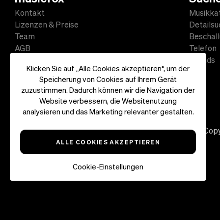
Kontakt
Musikka
Lizenzen & Preise
Detailsu
Team
Beschal
AGB
Telefon
Datenschutz
Sounds
Klicken Sie auf „Alle Cookies akzeptieren“, um der
Impressum
Speicherung von Cookies auf Ihrem Gerät
zuzustimmen. Dadurch können wir die Navigation der
Website verbessern, die Websitenutzung
analysieren und das Marketing relevanter gestalten.
Copy
ALLE COOKIES AKZEPTIEREN
Cookie-Einstellungen