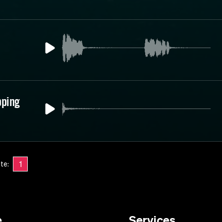
pping
1
ite:
e
Services