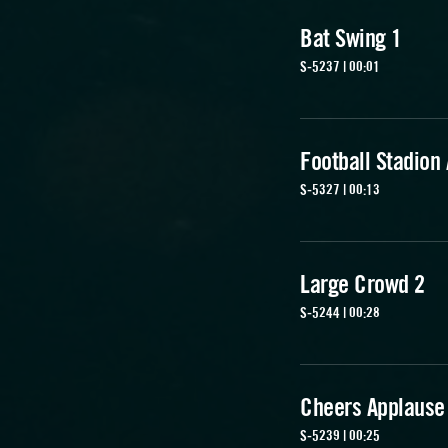
Bat Swing 1
S-5237 | 00:01
Football Stadion
S-5327 | 00:13
Large Crowd 2
S-5244 | 00:28
Cheers Applause
S-5239 | 00:25