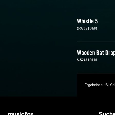
Whistle 5
S-3755 | 00:01
Wooden Bat Dro
S-5248 | 00:01
Ergebnisse: 16 | Se
musicfox
Such