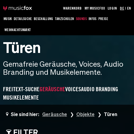
WARENKORB
MY MUSICFOX
LOGIN
DE
|
EN
MUSIK
DETAILSUCHE
BESCHALLUNG
TANZSCHULEN
SOUNDS
INFOS
PREISE
WEIHNACHTSMARKT
Türen
Gemafreie Geräusche, Voices, Audio
Branding und Musikelemente.
FREITEXT-SUCHE
GERÄUSCHE
VOICES
AUDIO BRANDING
MUSIKELEMENTE
Sie sind hier:
Geräusche
Objekte
Türen
FILTER