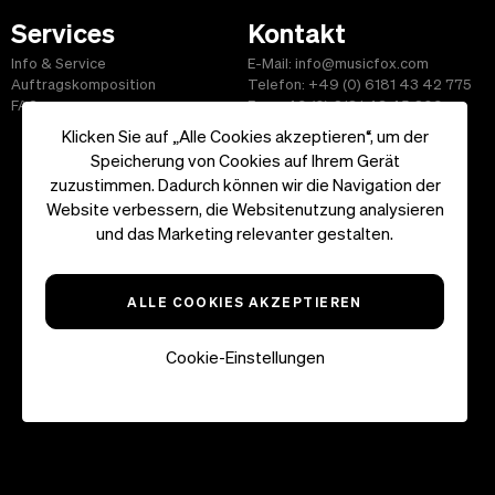
Services
Kontakt
Info & Service
E-Mail: info@musicfox.com
Auftragskomposition
Telefon: +49 (0) 6181 43 42 775
FAQ
Fax: +49 (0) 6181 43 45 609
Klicken Sie auf „Alle Cookies akzeptieren“, um der
Speicherung von Cookies auf Ihrem Gerät
zuzustimmen. Dadurch können wir die Navigation der
Website verbessern, die Websitenutzung analysieren
Start
|
Informationen
|
AGB
|
Kontakt
und das Marketing relevanter gestalten.
Copyright ©2026 musicfox.com - Gemafreie Musik. All Rights
Reserved.
ALLE COOKIES AKZEPTIEREN
Cookie-Einstellungen