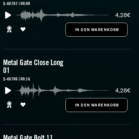
S-46707 | 00:08
4,28€
Metal Gate Close Long
01
S-46706 | 00:14
4,28€
Metal Gate Bolt 11