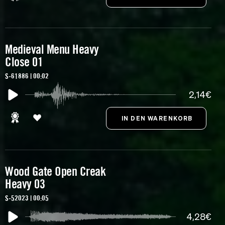
Medieval Menu Heavy
Close 01
S-61886 | 00:02
2,14€
Wood Gate Open Creak
Heavy 03
S-52023 | 00:05
4,28€