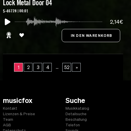
Lock Metal Door 04
S-46728 | 00:01
2,14€
...
1
2
3
4
52
»
musicfox
Suche
Kontakt
Musikkatalog
Lizenzen & Preise
Detailsuche
Team
Beschallung
AGB
Telefon
Datenschutz
Sounds