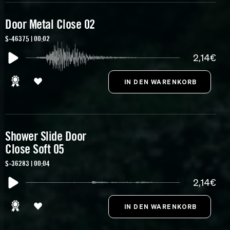
Door Metal Close 02
S-46375 | 00:02
2,14€
Shower Slide Door
Close Soft 05
S-36283 | 00:04
2,14€