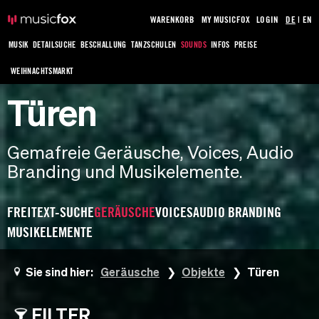
WARENKORB
MY MUSICFOX
LOGIN
DE
|
EN
MUSIK
DETAILSUCHE
BESCHALLUNG
TANZSCHULEN
SOUNDS
INFOS
PREISE
WEIHNACHTSMARKT
Türen
Gemafreie Geräusche, Voices, Audio
Branding und Musikelemente.
FREITEXT-SUCHE
GERÄUSCHE
VOICES
AUDIO BRANDING
MUSIKELEMENTE
Sie sind hier:
Geräusche
Objekte
Türen
FILTER