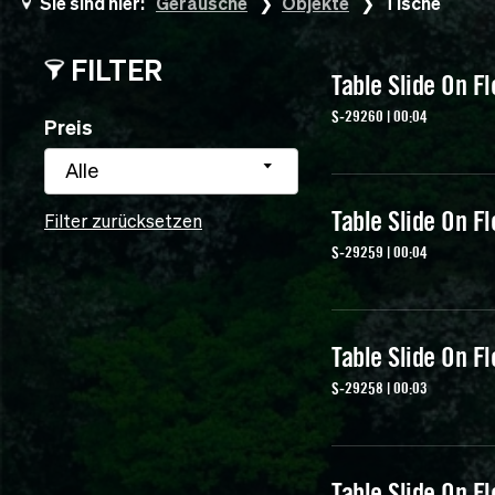
Sie sind hier:
Geräusche
Objekte
Tische
FILTER
Table Slide On Fl
S-29260 | 00:04
Preis
Alle
Table Slide On Fl
Filter zurücksetzen
S-29259 | 00:04
Table Slide On Fl
S-29258 | 00:03
Table Slide On Fl