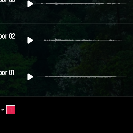
oor 02
oor 01
1
te: