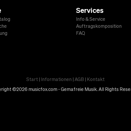
e
Services
talog
Info & Service
che
Auftragskomposition
lung
FAQ
Start
|
Informationen
|
AGB
|
Kontakt
right ©2026 musicfox.com - Gemafreie Musik. All Rights Rese