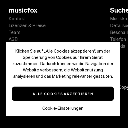
musicfox
Such
Kontakt
Musikka
Lizenzen & Preise
Detailsu
Team
Beschal
AGB
Telefon
Datenschutz
Sounds
Klicken Sie auf „Alle Cookies akzeptieren“, um der
Impressum
Speicherung von Cookies auf Ihrem Gerät
zuzustimmen. Dadurch können wir die Navigation der
Website verbessern, die Websitenutzung
analysieren und das Marketing relevanter gestalten.
Copy
ALLE COOKIES AKZEPTIEREN
Cookie-Einstellungen