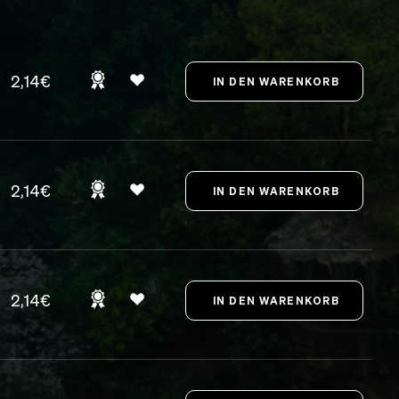
2,14€
2,14€
2,14€