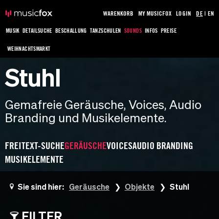
WARENKORB
MY MUSICFOX
LOGIN
DE
|
EN
MUSIK
DETAILSUCHE
BESCHALLUNG
TANZSCHULEN
SOUNDS
INFOS
PREISE
WEIHNACHTSMARKT
Stuhl
Gemafreie Geräusche, Voices, Audio
Branding und Musikelemente.
FREITEXT-SUCHE
GERÄUSCHE
VOICES
AUDIO BRANDING
MUSIKELEMENTE
Sie sind hier:
Geräusche
Objekte
Stuhl
FILTER