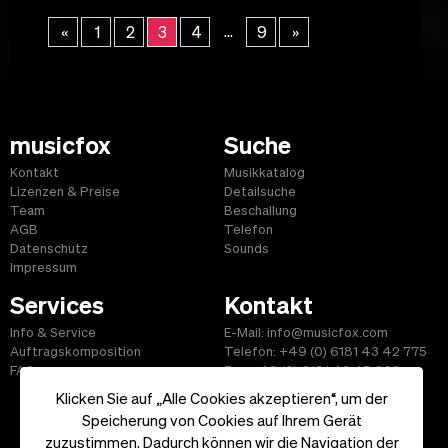
...
«
1
2
3
4
9
»
musicfox
Suche
Kontakt
Musikkatalog
Lizenzen & Preise
Detailsuche
Team
Beschallung
AGB
Telefon
Datenschutz
Sounds
Impressum
Services
Kontakt
Info & Service
E-Mail: info@musicfox.com
Auftragskomposition
Telefon: +49 (0) 6181 43 42 775
FAQ
Fax: +49 (0) 6181 43 45 609
Klicken Sie auf „Alle Cookies akzeptieren“, um der
Speicherung von Cookies auf Ihrem Gerät
zuzustimmen. Dadurch können wir die Navigation der