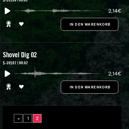
S-39598 | 00:02
2,14€
Shovel Dig 02
S-39597 | 00:02
2,14€
«
1
2