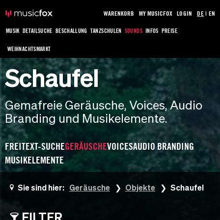
WARENKORB
MY MUSICFOX
LOGIN
DE
|
EN
MUSIK
DETAILSUCHE
BESCHALLUNG
TANZSCHULEN
SOUNDS
INFOS
PREISE
WEIHNACHTSMARKT
Schaufel
Gemafreie Geräusche, Voices, Audio
Branding und Musikelemente.
FREITEXT-SUCHE
GERÄUSCHE
VOICES
AUDIO BRANDING
MUSIKELEMENTE
Sie sind hier:
Geräusche
Objekte
Schaufel
FILTER