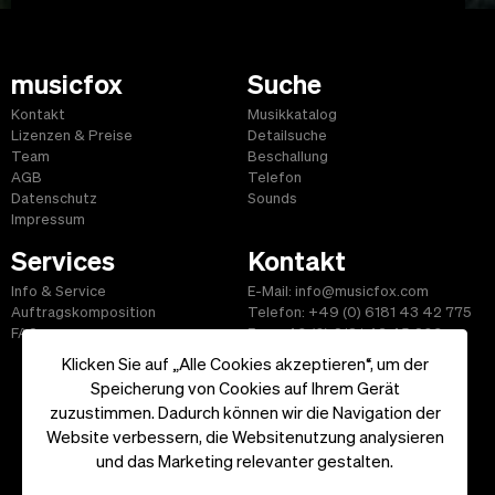
musicfox
Suche
Kontakt
Musikkatalog
Lizenzen & Preise
Detailsuche
Team
Beschallung
AGB
Telefon
Datenschutz
Sounds
Impressum
Services
Kontakt
Info & Service
E-Mail: info@musicfox.com
Auftragskomposition
Telefon: +49 (0) 6181 43 42 775
FAQ
Fax: +49 (0) 6181 43 45 609
Klicken Sie auf „Alle Cookies akzeptieren“, um der
Speicherung von Cookies auf Ihrem Gerät
zuzustimmen. Dadurch können wir die Navigation der
Website verbessern, die Websitenutzung analysieren
Start
|
Informationen
|
AGB
|
Kontakt
und das Marketing relevanter gestalten.
Copyright ©2026 musicfox.com - Gemafreie Musik. All Rights