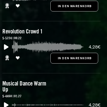
Revolution Crowd 1
S-5224 | 00:22
4,28€
Musical Dance Warm
Up
S-4468 | 01:27
4,28€