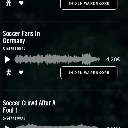
Soccer Fans In
Germany
S-5479 | 00:17
4,28€
Soccer Crowd After A
Foul 1
S-5472 | 00:47