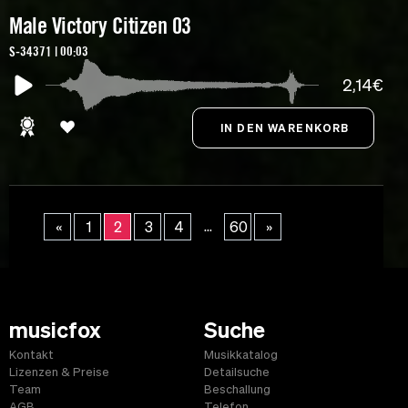
Male Victory Citizen 03
S-34371 | 00:03
2,14€
...
«
1
2
3
4
60
»
musicfox
Suche
Kontakt
Musikkatalog
Lizenzen & Preise
Detailsuche
Team
Beschallung
AGB
Telefon