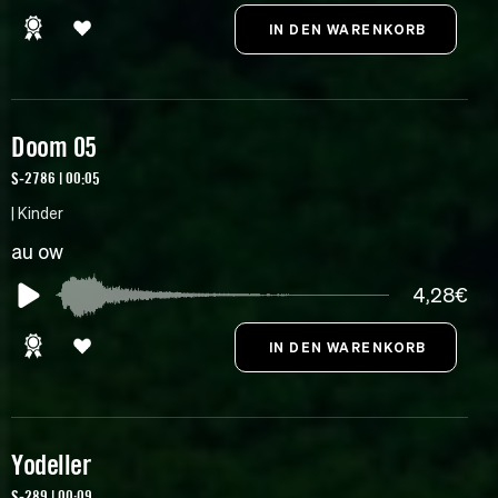
Doom 05
S-2786 | 00:05
| Kinder
au ow
4,28€
Yodeller
S-289 | 00:09