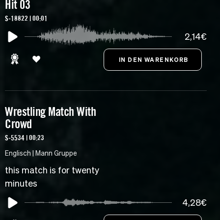
Hit 03
S-18822 | 00:01
2,14€
Wrestling Match With
Crowd
S-5534 | 00:23
Englisch | Mann Gruppe
this match is for twenty
minutes
4,28€