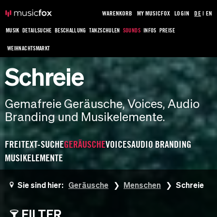
WARENKORB
MY MUSICFOX
LOGIN
DE
|
EN
MUSIK
DETAILSUCHE
BESCHALLUNG
TANZSCHULEN
SOUNDS
INFOS
PREISE
WEIHNACHTSMARKT
Schreie
Gemafreie Geräusche, Voices, Audio
Branding und Musikelemente.
FREITEXT-SUCHE
GERÄUSCHE
VOICES
AUDIO BRANDING
MUSIKELEMENTE
Sie sind hier:
Geräusche
Menschen
Schreie
FILTER