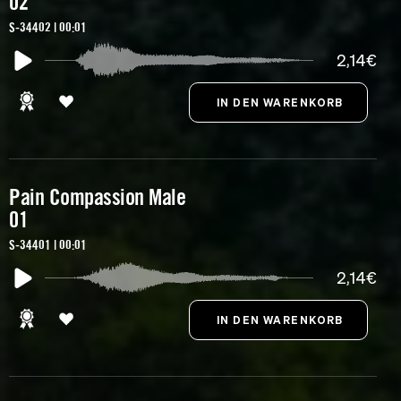
02
S-34402 | 00:01
2,14€
Pain Compassion Male
01
S-34401 | 00:01
2,14€