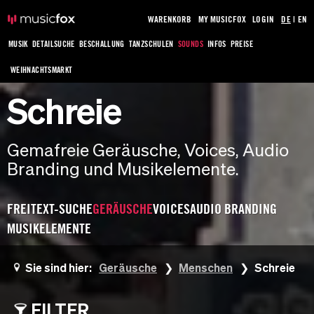
WARENKORB
MY MUSICFOX
LOGIN
DE
|
EN
MUSIK
DETAILSUCHE
BESCHALLUNG
TANZSCHULEN
SOUNDS
INFOS
PREISE
WEIHNACHTSMARKT
Schreie
Gemafreie Geräusche, Voices, Audio
Branding und Musikelemente.
FREITEXT-SUCHE
GERÄUSCHE
VOICES
AUDIO BRANDING
MUSIKELEMENTE
Sie sind hier:
Geräusche
Menschen
Schreie
FILTER