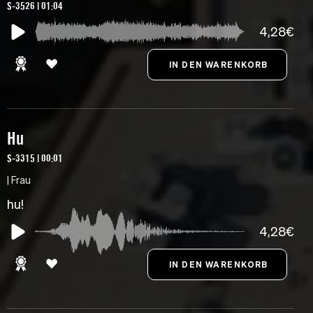
S-3526 | 01:04
4,28€
Hu
S-3315 | 00:01
| Frau
hu!
4,28€