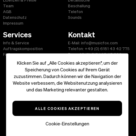
Lizenzen & Preise
Detailsuche
Team
Beschallung
AGB
Telefon
Datenschutz
Sounds
Impressum
Services
Kontakt
Info & Service
E-Mail: info@musicfox.com
Auftragskomposition
Telefon: +49 (0) 6181 43 42 775
FAQ
Fax: +49 (0) 6181 43 45 609
Klicken Sie auf „Alle Cookies akzeptieren“, um der
Speicherung von Cookies auf Ihrem Gerät
zuzustimmen. Dadurch können wir die Navigation der
Website verbessern, die Websitenutzung analysieren
Start
|
Informationen
|
AGB
|
Kontakt
und das Marketing relevanter gestalten.
Copyright ©2026 musicfox.com - Gemafreie Musik. All Rights
Reserved.
ALLE COOKIES AKZEPTIEREN
Cookie-Einstellungen