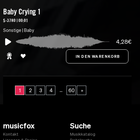
Baby Crying 1
S-3780 | 00:01
Sonstige | Baby
4,28€
...
1
2
3
4
60
»
musicfox
Suche
Kontakt
Musikkatalog