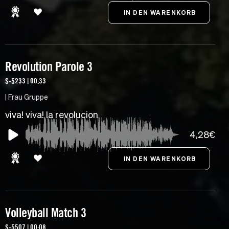
Revolution Parole 3
S-5233 | 00:33
| Frau Gruppe
viva! viva! la revolucion
4,28€
Volleyball Match 3
S-5507 | 00:08