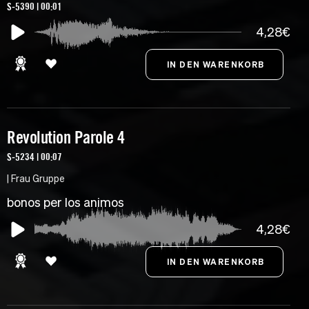
S-5390 | 00:01
4,28€
Revolution Parole 4
S-5234 | 00:07
| Frau Gruppe
bonos per los animos
4,28€