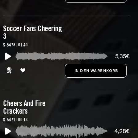
Soccer Fans Cheering
3
S-5478 | 01:40
5,35€
Cheers And Fire
Crackers
S-5471 | 00:13
4,28€