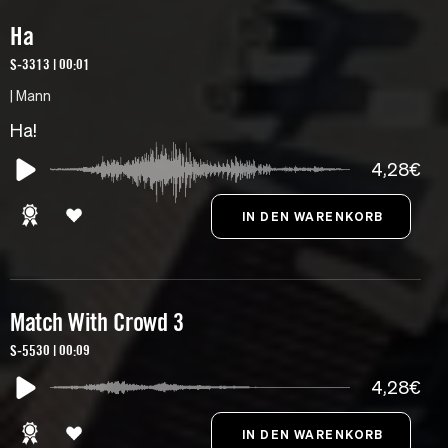
Ha
S-3313 | 00:01
| Mann
Ha!
4,28€
Match With Crowd 3
S-5530 | 00:09
4,28€