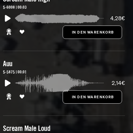
S-6008 | 00:03
4,28€
Auu
S-5875 | 00:01
2,14€
Scream Male Loud