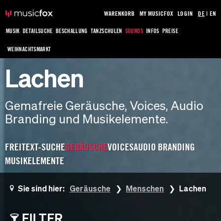
WARENKORB
MY MUSICFOX
LOGIN
DE
|
EN
MUSIK
DETAILSUCHE
BESCHALLUNG
TANZSCHULEN
SOUNDS
INFOS
PREISE
WEIHNACHTSMARKT
Lachen
Gemafreie Geräusche, Voices, Audio
Branding und Musikelemente.
FREITEXT-SUCHE
GERÄUSCHE
VOICES
AUDIO BRANDING
MUSIKELEMENTE
Sie sind hier:
Geräusche
Menschen
Lachen
FILTER