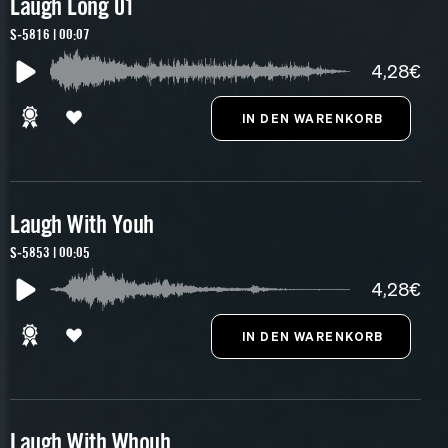
Laugh Long 01
S-5816 | 00:07
4,28€
Laugh With Youh
S-5853 | 00:05
4,28€
Laugh With Whouh