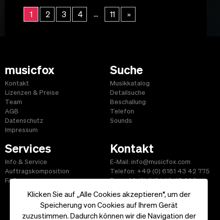
...
1
2
3
4
11
»
musicfox
Suche
Kontakt
Musikkatalog
Lizenzen & Preise
Detailsuche
Team
Beschallung
AGB
Telefon
Datenschutz
Sounds
Impressum
Services
Kontakt
Info & Service
E-Mail: info@musicfox.com
Auftragskomposition
Telefon: +49 (0) 6181 43 42 775
FAQ
Fax: +49 (0) 6181 43 45 609
Klicken Sie auf „Alle Cookies akzeptieren“, um der
Speicherung von Cookies auf Ihrem Gerät
zuzustimmen. Dadurch können wir die Navigation der