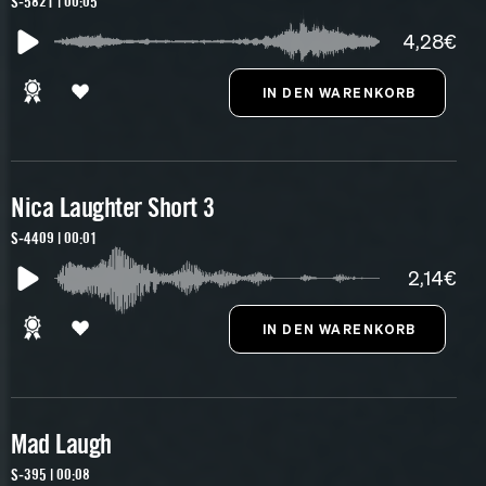
S-5821 | 00:05
4,28€
Nica Laughter Short 3
S-4409 | 00:01
2,14€
Mad Laugh
S-395 | 00:08