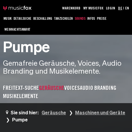
WARENKORB
MY MUSICFOX
LOGIN
DE
|
EN
MUSIK
DETAILSUCHE
BESCHALLUNG
TANZSCHULEN
SOUNDS
INFOS
PREISE
WEIHNACHTSMARKT
Pumpe
Gemafreie Geräusche, Voices, Audio
Branding und Musikelemente.
FREITEXT-SUCHE
GERÄUSCHE
VOICES
AUDIO BRANDING
MUSIKELEMENTE
Sie sind hier:
Geräusche
Maschinen und Geräte
Pumpe