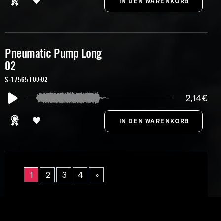
Pneumatic Pump Long
02
S-17565 | 00:02
2,14€
1
2
3
4
»