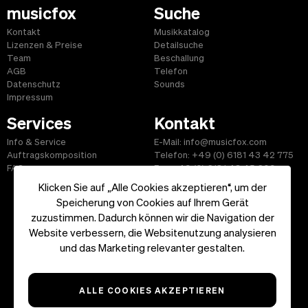
musicfox
Suche
Kontakt
Musikkatalog
Lizenzen & Preise
Detailsuche
Team
Beschallung
AGB
Telefon
Datenschutz
Sounds
Impressum
Services
Kontakt
Info & Service
E-Mail: info@musicfox.com
Auftragskomposition
Telefon: +49 (0) 6181 43 42 775
FAQ
Fax: +49 (0) 6181 43 45 609
Klicken Sie auf „Alle Cookies akzeptieren“, um der
Speicherung von Cookies auf Ihrem Gerät
zuzustimmen. Dadurch können wir die Navigation der
Website verbessern, die Websitenutzung analysieren
Start
|
Informationen
|
AGB
|
Kontakt
und das Marketing relevanter gestalten.
Copyright ©2026 musicfox.com - Gemafreie Musik. All Rights
Reserved.
ALLE COOKIES AKZEPTIEREN