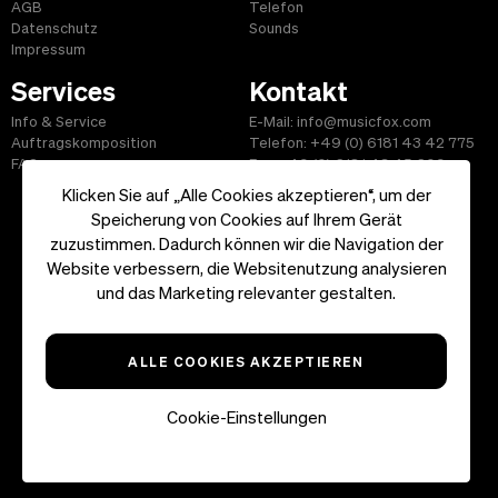
AGB
Telefon
Datenschutz
Sounds
Impressum
Services
Kontakt
Info & Service
E-Mail: info@musicfox.com
Auftragskomposition
Telefon: +49 (0) 6181 43 42 775
FAQ
Fax: +49 (0) 6181 43 45 609
Klicken Sie auf „Alle Cookies akzeptieren“, um der
Speicherung von Cookies auf Ihrem Gerät
zuzustimmen. Dadurch können wir die Navigation der
Website verbessern, die Websitenutzung analysieren
Start
|
Informationen
|
AGB
|
Kontakt
und das Marketing relevanter gestalten.
Copyright ©2026 musicfox.com - Gemafreie Musik. All Rights
Reserved.
ALLE COOKIES AKZEPTIEREN
Cookie-Einstellungen