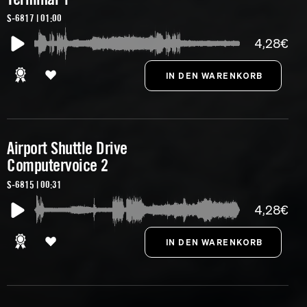
S-6817 | 01:00
4,28€
Airport Shuttle Drive
Computervoice 2
S-6815 | 00:31
4,28€