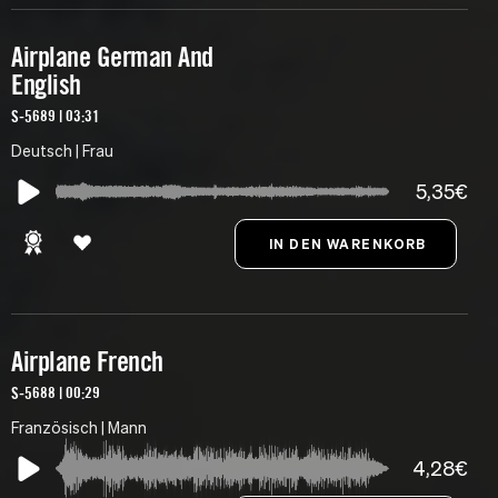
Airplane German And
English
S-5689 | 03:31
Deutsch | Frau
5,35€
Airplane French
S-5688 | 00:29
Französisch | Mann
4,28€