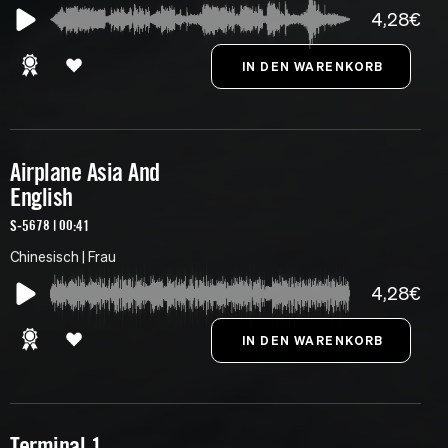
4,28€
Airplane Asia And
English
S-5678 | 00:41
Chinesisch | Frau
4,28€
Terminal 1