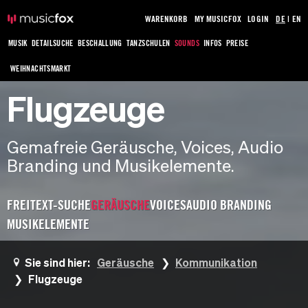
WARENKORB
MY MUSICFOX
LOGIN
DE
|
EN
MUSIK
DETAILSUCHE
BESCHALLUNG
TANZSCHULEN
SOUNDS
INFOS
PREISE
WEIHNACHTSMARKT
Flugzeuge
Gemafreie Geräusche, Voices, Audio
Branding und Musikelemente.
FREITEXT-SUCHE
GERÄUSCHE
VOICES
AUDIO BRANDING
MUSIKELEMENTE
Sie sind hier:
Geräusche
Kommunikation
Flugzeuge