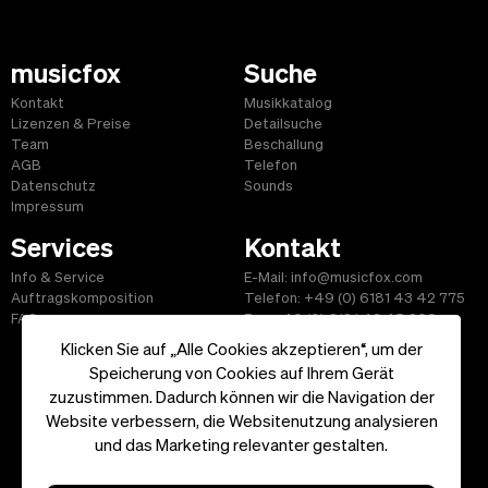
musicfox
Suche
Kontakt
Musikkatalog
Lizenzen & Preise
Detailsuche
Team
Beschallung
AGB
Telefon
Datenschutz
Sounds
Impressum
Services
Kontakt
Info & Service
E-Mail: info@musicfox.com
Auftragskomposition
Telefon: +49 (0) 6181 43 42 775
FAQ
Fax: +49 (0) 6181 43 45 609
Klicken Sie auf „Alle Cookies akzeptieren“, um der
Speicherung von Cookies auf Ihrem Gerät
zuzustimmen. Dadurch können wir die Navigation der
Website verbessern, die Websitenutzung analysieren
Start
|
Informationen
|
AGB
|
Kontakt
und das Marketing relevanter gestalten.
Copyright ©2026 musicfox.com - Gemafreie Musik. All Rights
Reserved.