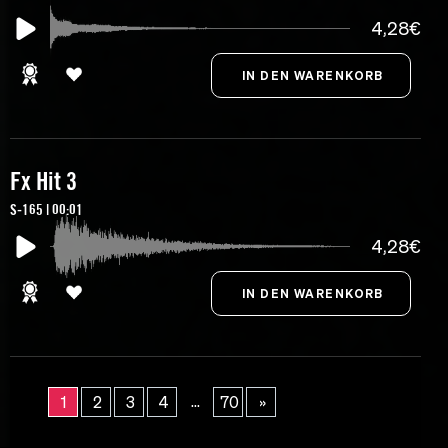
4,28€
Fx Hit 3
S-165 | 00:01
4,28€
...
1
2
3
4
70
»