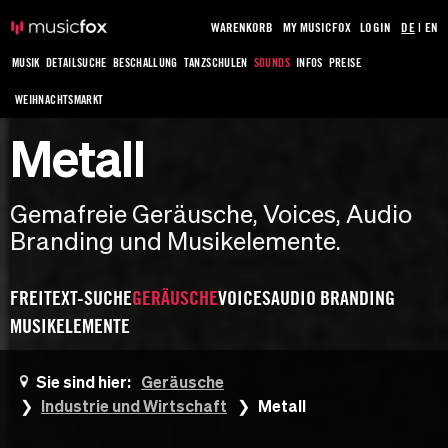
WARENKORB
MY MUSICFOX
LOGIN
DE
|
EN
MUSIK
DETAILSUCHE
BESCHALLUNG
TANZSCHULEN
SOUNDS
INFOS
PREISE
WEIHNACHTSMARKT
Metall
Gemafreie Geräusche, Voices, Audio
Branding und Musikelemente.
FREITEXT-SUCHE
GERÄUSCHE
VOICES
AUDIO BRANDING
MUSIKELEMENTE
Sie sind hier:
Geräusche
Industrie und Wirtschaft
Metall