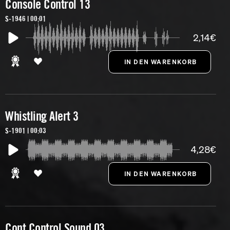
Console Control 13
S-1946 | 00:01
2,14€
Whistling Alert 3
S-1901 | 00:03
4,28€
Cont Control Sound 03