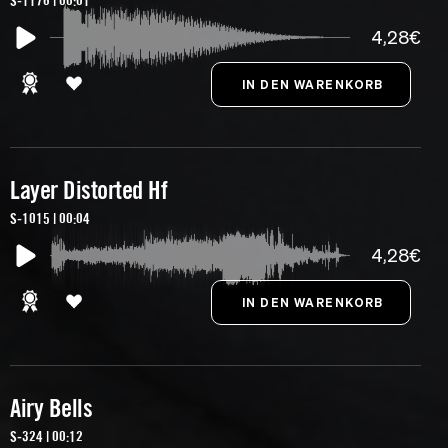
S-1176 | 00:01
4,28€
Layer Distorted Hf
S-1015 | 00:04
4,28€
Airy Bells
S-324 | 00:12