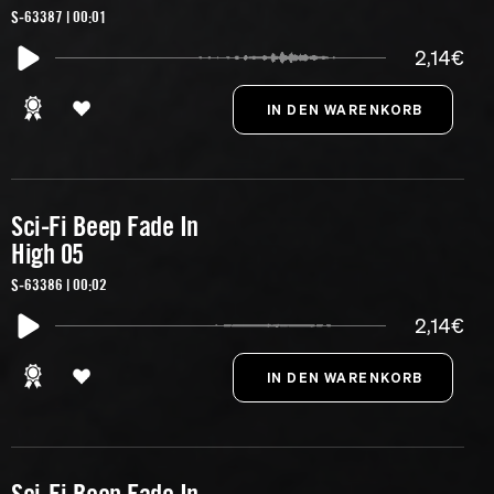
S-63387 | 00:01
2,14€
Sci-Fi Beep Fade In
High 05
S-63386 | 00:02
2,14€