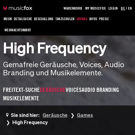
WARENKORB
MY MUSICFOX
LOGIN
DE
|
EN
MUSIK
DETAILSUCHE
BESCHALLUNG
TANZSCHULEN
SOUNDS
INFOS
PREISE
WEIHNACHTSMARKT
High Frequency
Gemafreie Geräusche, Voices, Audio
Branding und Musikelemente.
FREITEXT-SUCHE
GERÄUSCHE
VOICES
AUDIO BRANDING
MUSIKELEMENTE
Sie sind hier:
Geräusche
Games
High Frequency