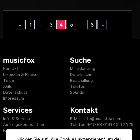
...
...
«
1
3
4
5
8
»
musicfox
Suche
Kontakt
Musikkatalog
Lizenzen & Preise
Detailsuche
Team
Beschallung
AGB
Telefon
Datenschutz
Sounds
Impressum
Services
Kontakt
Info & Service
E-Mail: info@musicfox.com
Auftragskomposition
Telefon: +49 (0) 6181 43 42 775
FAQ
Fax: +49 (0) 6181 43 45 609
Klicken Sie auf „Alle Cookies akzeptieren“, um der