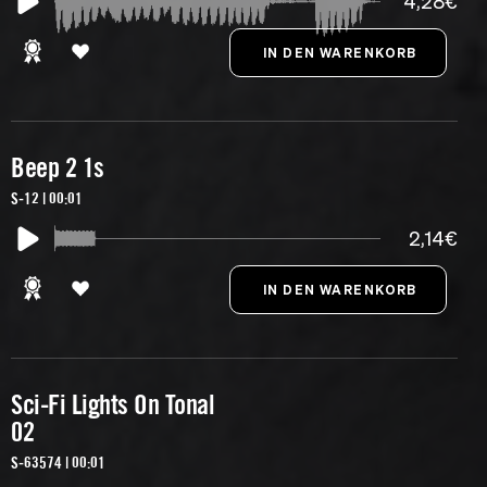
4,28€
Beep 2 1s
S-12 | 00:01
2,14€
Sci-Fi Lights On Tonal
02
S-63574 | 00:01