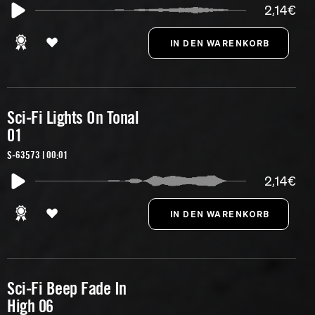
2,14€
Sci-Fi Lights On Tonal
01
S-63573 | 00:01
2,14€
Sci-Fi Beep Fade In
High 06