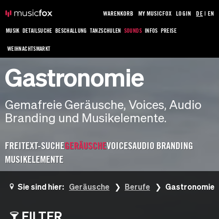
WARENKORB
MY MUSICFOX
LOGIN
DE
|
EN
MUSIK
DETAILSUCHE
BESCHALLUNG
TANZSCHULEN
SOUNDS
INFOS
PREISE
WEIHNACHTSMARKT
Gastronomie
Gemafreie Geräusche, Voices, Audio
Branding und Musikelemente.
FREITEXT-SUCHE
GERÄUSCHE
VOICES
AUDIO BRANDING
MUSIKELEMENTE
Sie sind hier:
Geräusche
Berufe
Gastronomie
FILTER