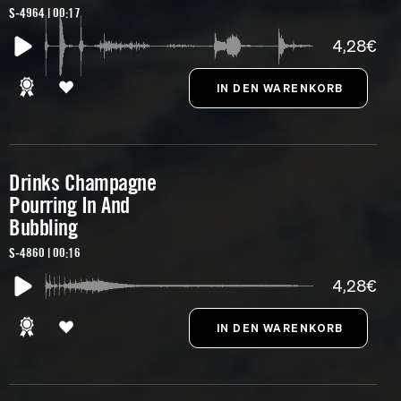
S-4964 | 00:17
4,28€
Drinks Champagne
Pourring In And
Bubbling
S-4860 | 00:16
4,28€