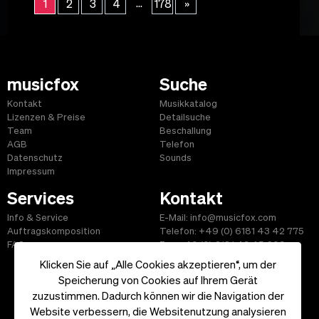
...
1
2
3
4
178
»
musicfox
Suche
Kontakt
Musikkatalog
Lizenzen & Preise
Detailsuche
Team
Beschallung
AGB
Telefon
Datenschutz
Sounds
Impressum
Services
Kontakt
Info & Service
E-Mail: info@musicfox.com
Auftragskomposition
Telefon: +49 (0) 6181 43 42 775
FAQ
Fax: +49 (0) 6181 43 45 609
Klicken Sie auf „Alle Cookies akzeptieren“, um der
Speicherung von Cookies auf Ihrem Gerät
zuzustimmen. Dadurch können wir die Navigation der
Website verbessern, die Websitenutzung analysieren
Start
|
Informationen
|
AGB
|
Kontakt