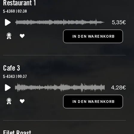
Restaurant 1
S-4360 | 02:38
5,35€
Cafe 3
S-4343 | 00:37
4,28€
Filet Roast