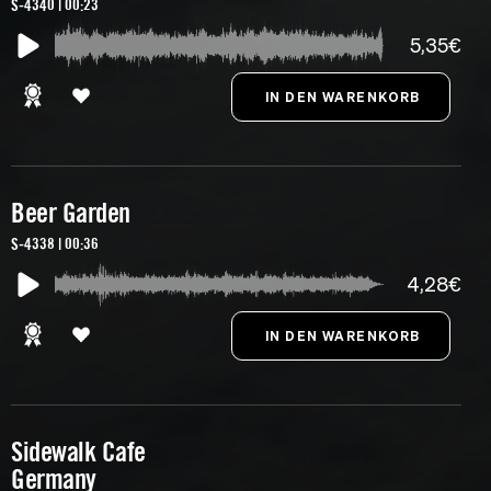
S-4340 | 00:23
5,35€
Beer Garden
S-4338 | 00:36
4,28€
Sidewalk Cafe
Germany