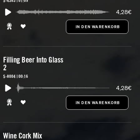
S-4363 | 01:09
4,28€
Filling Beer Into Glass
2
S-8004 | 00:16
4,28€
Wine Cork Mix