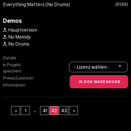
Everything Matters (No Drums)
01:56
Demos
Hauptversion
No Melody
No Drums
Details
In Projekt
- Lizenz wählen -
speichern
Preise/Lizenzen
Information
...
«
1
41
42
43
»