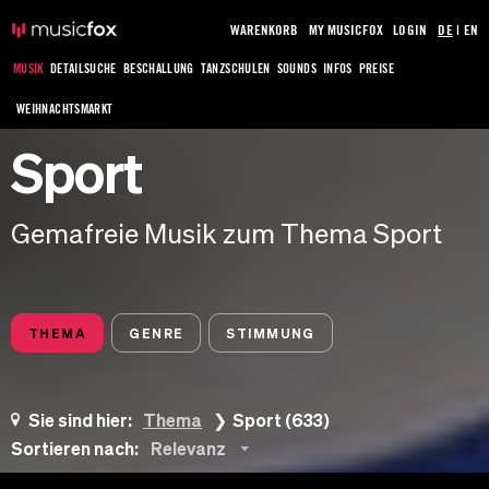
WARENKORB
MY MUSICFOX
LOGIN
DE
|
EN
MUSIK
DETAILSUCHE
BESCHALLUNG
TANZSCHULEN
SOUNDS
INFOS
PREISE
WEIHNACHTSMARKT
Sport
Gemafreie Musik zum Thema Sport
THEMA
GENRE
STIMMUNG
Sie sind hier:
Thema
Sport (633)
Sortieren nach:
Relevanz