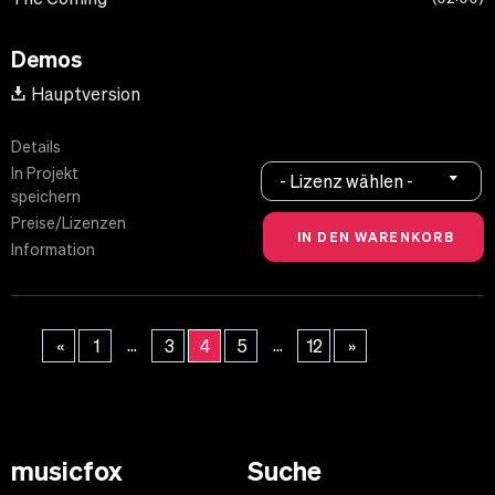
Demos
Hauptversion
Details
In Projekt
- Lizenz wählen -
speichern
Preise/Lizenzen
Information
...
...
«
1
3
4
5
12
»
musicfox
Suche