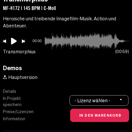
MF-8172 | 145 BPM | C-Moll
Heroische und treibende Imagefilm-Musik. Action und
Abenteuer.
00:00
Transmorphius
00:59
Demos
Hauptversion
Details
In Projekt
- Lizenz wählen -
speichern
Preise/Lizenzen
Information