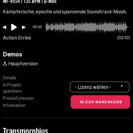
MF-8554 | 135 BPM | D-Moll
Kämpferische, epische und spannende Soundtrack-Musik.
00:00
Action Strike
02:10
Demos
Hauptversion
Details
In Projekt
- Lizenz wählen -
speichern
Preise/Lizenzen
Information
Transmorphius