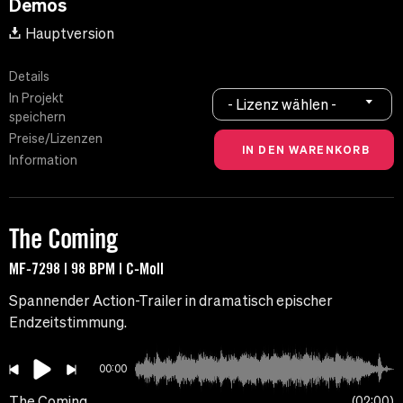
Demos
Hauptversion
Details
In Projekt
- Lizenz wählen -
speichern
Preise/Lizenzen
Information
The Coming
MF-7298 | 98 BPM | C-Moll
Spannender Action-Trailer in dramatisch epischer
Endzeitstimmung.
00:00
The Coming
02:00