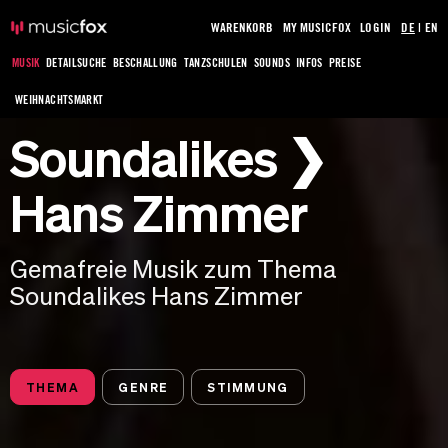
WARENKORB
MY MUSICFOX
LOGIN
DE
|
EN
MUSIK
DETAILSUCHE
BESCHALLUNG
TANZSCHULEN
SOUNDS
INFOS
PREISE
WEIHNACHTSMARKT
Soundalikes ❯
Hans Zimmer
Gemafreie Musik zum Thema
Soundalikes Hans Zimmer
THEMA
GENRE
STIMMUNG