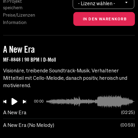
In Projekt
- Lizenz wählen -
speichern
Preise/Lizenzen
Information
A New Era
MF-8848 | 90 BPM | D-Moll
Visionäre, treibende Soundtrack-Musik. Verhaltener
Mittelteil mit Cello-Melodie, danach positiv, heroisch und
motivierend.
00:00
A New Era
02:25
A New Era (No Melody)
00:59