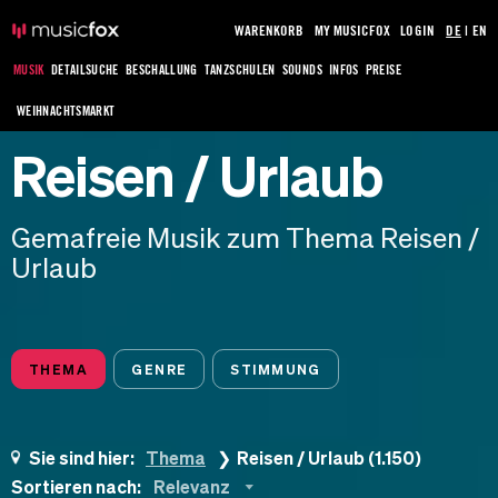
WARENKORB
MY MUSICFOX
LOGIN
DE
|
EN
MUSIK
DETAILSUCHE
BESCHALLUNG
TANZSCHULEN
SOUNDS
INFOS
PREISE
WEIHNACHTSMARKT
Reisen / Urlaub
Gemafreie Musik zum Thema Reisen /
Urlaub
THEMA
GENRE
STIMMUNG
Sie sind hier:
Thema
Reisen / Urlaub (1.150)
Sortieren nach:
Relevanz