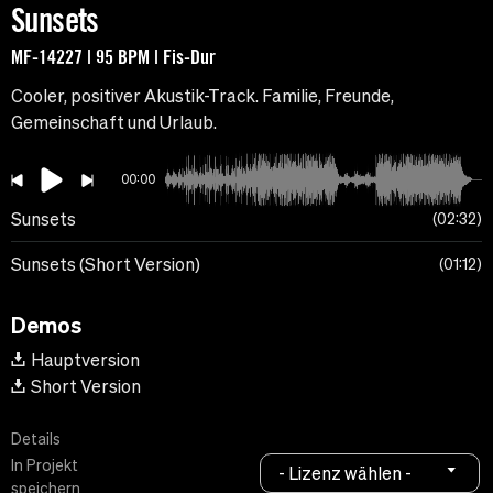
Sunsets
MF-14227 | 95 BPM | Fis-Dur
Cooler, positiver Akustik-Track. Familie, Freunde,
Gemeinschaft und Urlaub.
00:00
Sunsets
02:32
Sunsets (Short Version)
01:12
Demos
Hauptversion
Short Version
Details
In Projekt
- Lizenz wählen -
speichern