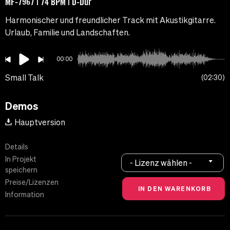
MF-7967 | 74 BPM | D-Dur
Harmonischer und freundlicher Track mit Akustikgitarre.
Urlaub, Familie und Landschaften.
00:00
Small Talk
02:30
Demos
Hauptversion
Details
In Projekt
- Lizenz wählen -
speichern
Preise/Lizenzen
Information