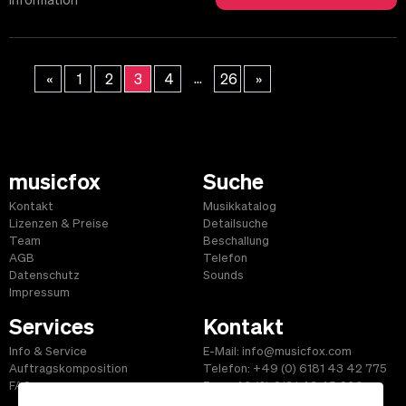
Information
...
«
1
2
3
4
26
»
musicfox
Suche
Kontakt
Musikkatalog
Lizenzen & Preise
Detailsuche
Team
Beschallung
AGB
Telefon
Datenschutz
Sounds
Impressum
Services
Kontakt
Info & Service
E-Mail: info@musicfox.com
Auftragskomposition
Telefon: +49 (0) 6181 43 42 775
FAQ
Fax: +49 (0) 6181 43 45 609