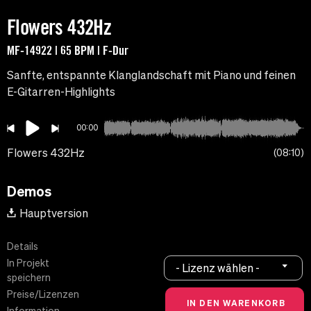
Flowers 432Hz
MF-14922 | 65 BPM | F-Dur
Sanfte, entspannte Klanglandschaft mit Piano und feinen
E-Gitarren-Highlights
00:00
Flowers 432Hz
08:10
Demos
Hauptversion
Details
In Projekt
- Lizenz wählen -
speichern
Preise/Lizenzen