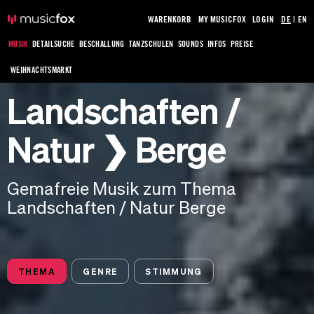
WARENKORB
MY MUSICFOX
LOGIN
DE
|
EN
MUSIK
DETAILSUCHE
BESCHALLUNG
TANZSCHULEN
SOUNDS
INFOS
PREISE
WEIHNACHTSMARKT
Landschaften /
Natur ❯ Berge
Gemafreie Musik zum Thema
Landschaften / Natur Berge
THEMA
GENRE
STIMMUNG