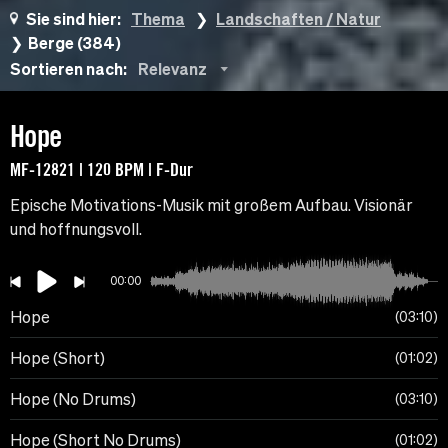
Sie sind hier:
Thema
Landschaften / Natur
Berge (384)
Sortieren nach:
Relevanz
Hope
MF-12821 | 120 BPM | F-Dur
Epische Motivations-Musik mit großem Aufbau. Visionär
und hoffnungsvoll.
00:00
Hope
03:10
Hope (Short)
01:02
Hope (No Drums)
03:10
Hope (Short No Drums)
01:02