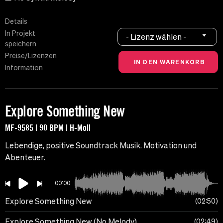
Details
In Projekt
- Lizenz wählen -
speichern
Preise/Lizenzen
Information
Explore Something New
MF-9585 | 90 BPM | H-Moll
Lebendige, positive Soundtrack Musik. Motivation und
Abenteuer.
00:00
Explore Something New
02:50
Explore Something New (No Melody)
02:49