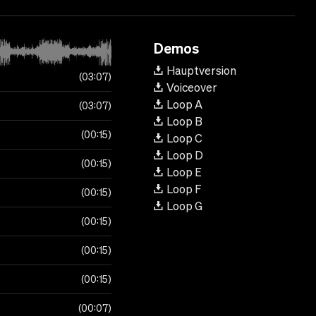
Demos
Hauptversion
03:07
Voiceover
Loop A
03:07
Loop B
00:15
Loop C
Loop D
00:15
Loop E
Loop F
00:15
Loop G
00:15
00:15
00:15
00:07