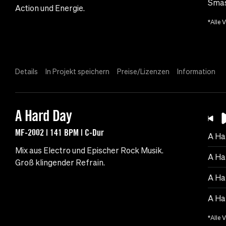
Smas
Action und Energie.
*Alle 
Details
In Projekt speichern
Preise/Lizenzen
Information
A Hard Day
MF-2002 | 141 BPM | C-Dur
A Ha
Mix aus Electro und Epischer Rock Musik.
A Ha
Groß klingender Refrain.
A Ha
A Ha
*Alle 