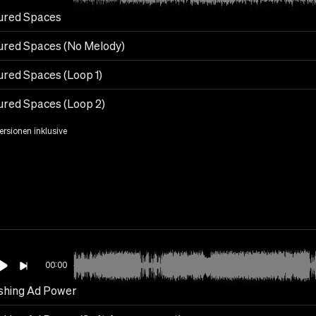
ured Spaces
ured Spaces (No Melody)
ured Spaces (Loop 1)
ured Spaces (Loop 2)
Versionen inklusive
00:00
hing Ad Power