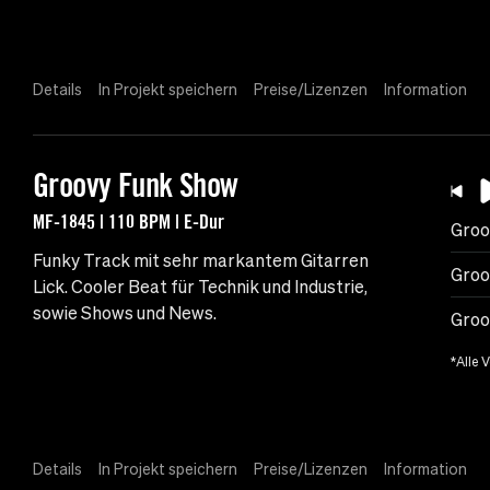
Details
In Projekt speichern
Preise/Lizenzen
Information
Groovy Funk Show
MF-1845 | 110 BPM | E-Dur
Groo
Funky Track mit sehr markantem Gitarren
Groo
Lick. Cooler Beat für Technik und Industrie,
sowie Shows und News.
Groo
*Alle 
Details
In Projekt speichern
Preise/Lizenzen
Information