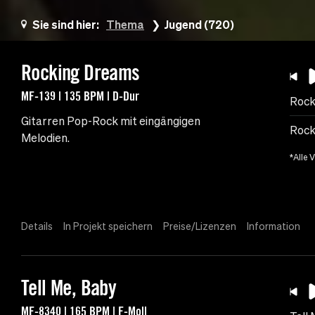
Sie sind hier:
Thema
Jugend (720)
Rocking Dreams
MF-139 | 135 BPM | D-Dur
Rock
Gitarren Pop-Rock mit eingängigen
Rock
Melodien.
*Alle 
Details
In Projekt speichern
Preise/Lizenzen
Information
Tell Me, Baby
MF-8340 | 165 BPM | F-Moll