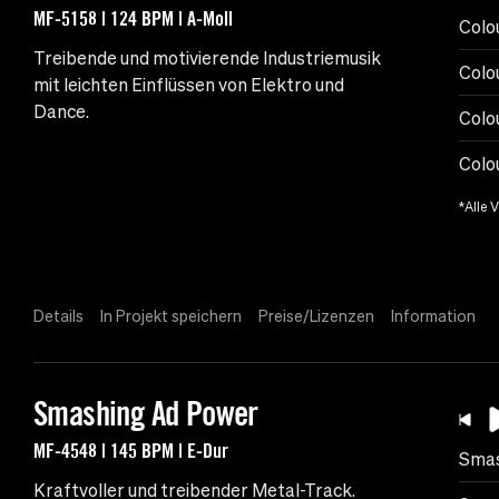
MF-5158 | 124 BPM | A-Moll
Colo
Treibende und motivierende Industriemusik
Colo
mit leichten Einflüssen von Elektro und
Dance.
Colo
Colo
*Alle 
Details
In Projekt speichern
Preise/Lizenzen
Information
Smashing Ad Power
MF-4548 | 145 BPM | E-Dur
Smas
Kraftvoller und treibender Metal-Track.