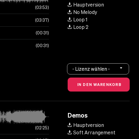
Hauptversion
03:53
No Melody
Loop 1
03:37
Loop 2
00:31
00:31
- Lizenz wählen -
Demos
Hauptversion
02:25
Soft Arrangement