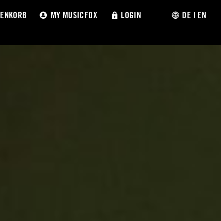
ENKORB
MY MUSICFOX
LOGIN
DE
|
EN