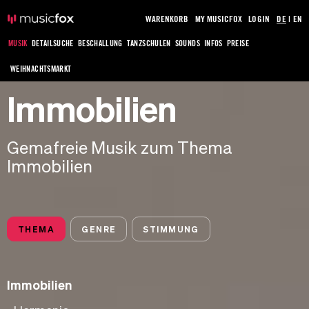
WARENKORB
MY MUSICFOX
LOGIN
DE
|
EN
MUSIK
DETAILSUCHE
BESCHALLUNG
TANZSCHULEN
SOUNDS
INFOS
PREISE
WEIHNACHTSMARKT
Immobilien
Gemafreie Musik zum Thema
Immobilien
THEMA
GENRE
STIMMUNG
Immobilien