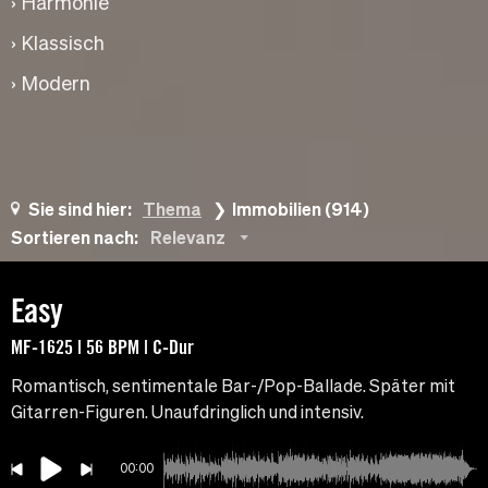
Harmonie
Klassisch
Modern
Sie sind hier:
Thema
Immobilien (914)
Sortieren nach:
Relevanz
Easy
MF-1625 | 56 BPM | C-Dur
Romantisch, sentimentale Bar-/Pop-Ballade. Später mit
Gitarren-Figuren. Unaufdringlich und intensiv.
00:00