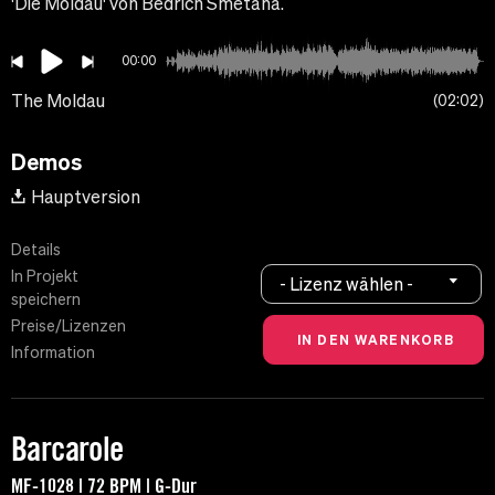
'Die Moldau' von Bedrich Smetana.
00:00
The Moldau
02:02
Demos
Hauptversion
Details
In Projekt
- Lizenz wählen -
speichern
Preise/Lizenzen
Information
Barcarole
MF-1028 | 72 BPM | G-Dur