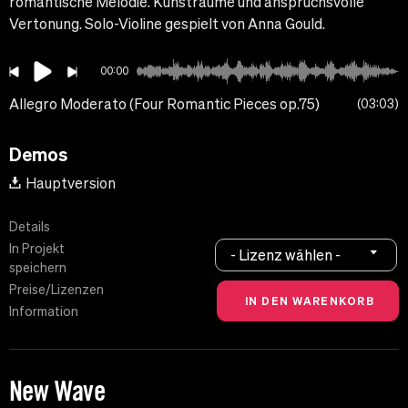
romantische Melodie. Kunsträume und anspruchsvolle
Vertonung. Solo-Violine gespielt von Anna Gould.
00:00
Allegro Moderato (Four Romantic Pieces op.75)
03:03
Demos
Hauptversion
Details
In Projekt
- Lizenz wählen -
speichern
Preise/Lizenzen
Information
New Wave