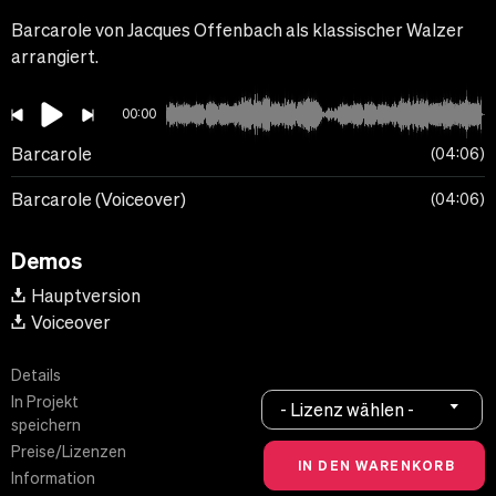
Barcarole von Jacques Offenbach als klassischer Walzer
arrangiert.
00:00
Barcarole
04:06
Barcarole (Voiceover)
04:06
Demos
Hauptversion
Voiceover
Details
In Projekt
- Lizenz wählen -
speichern
Preise/Lizenzen
Information