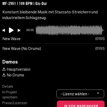
MF-2961 | 108 BPM | Gis-Dur
Konstant bleibende Musik mit Staccato-Streichern und
industriellem Schlagzeug.
00:00
New Wave
01:51
New Wave (No Drums)
01:51
Demos
Hauptversion
No Drums
Details
In Projekt
- Lizenz wählen -
speichern
Preise/Lizenzen