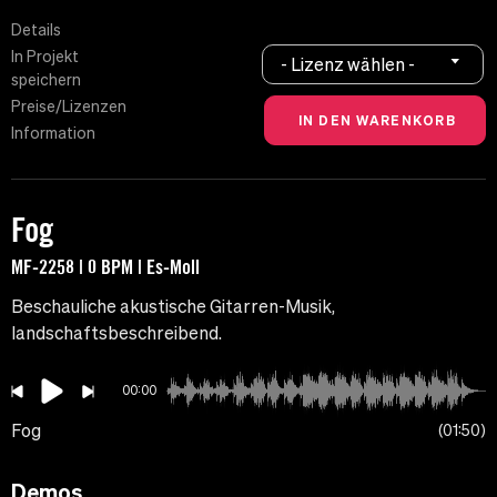
Details
In Projekt
- Lizenz wählen -
speichern
Preise/Lizenzen
Information
Fog
MF-2258 | 0 BPM | Es-Moll
Beschauliche akustische Gitarren-Musik,
landschaftsbeschreibend.
00:00
Fog
01:50
Demos