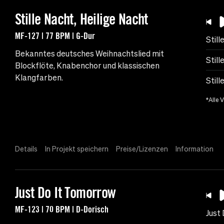
Stille Nacht, Heilige Nacht
MF-127 | 77 BPM | G-Dur
Still
Bekanntes deutsches Weihnachtslied mit
Still
Blockflöte, Knabenchor und klassischen
Klangfarben.
Still
*Alle 
Details
In Projekt speichern
Preise/Lizenzen
Information
Just Do It Tomorrow
MF-123 | 70 BPM | D-Dorisch
Just