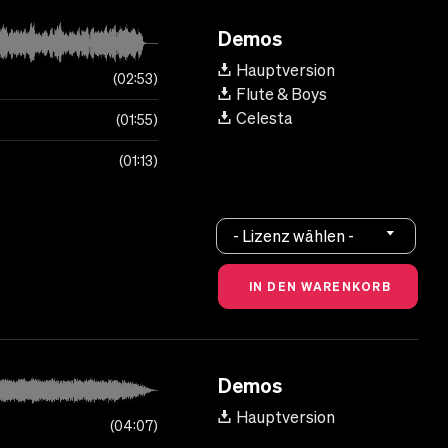
Demos
Hauptversion
02:53
Flute & Boys
Celesta
01:55
01:13
- Lizenz wählen -
Demos
Hauptversion
04:07