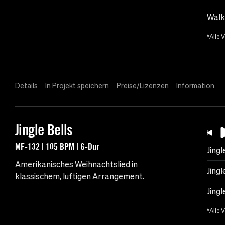
Walk
*Alle 
Details
In Projekt speichern
Preise/Lizenzen
Information
Jingle Bells
MF-132 | 105 BPM | G-Dur
Jingl
Amerikanisches Weihnachtslied in
Jingl
klassischem, luftigen Arrangement.
Jingl
*Alle 