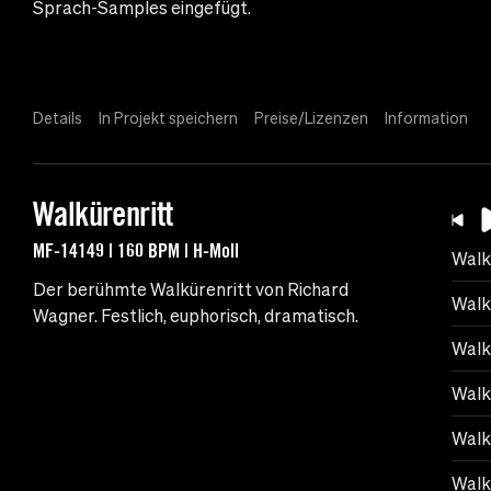
Sprach-Samples eingefügt.
Details
In Projekt speichern
Preise/Lizenzen
Information
Walkürenritt
MF-14149 | 160 BPM | H-Moll
Walk
Der berühmte Walkürenritt von Richard
Walk
Wagner. Festlich, euphorisch, dramatisch.
Walk
Walk
Walk
Walkü