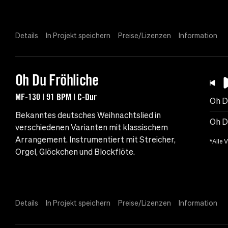
Details
In Projekt speichern
Preise/Lizenzen
Information
Oh Du Fröhliche
MF-130 | 91 BPM | C-Dur
Oh D
Bekanntes deutsches Weihnachtslied in
Oh D
verschiedenen Varianten mit klassischem
Arrangement. Instrumentiert mit Streicher,
*Alle 
Orgel, Glöckchen und Blockflöte.
Details
In Projekt speichern
Preise/Lizenzen
Information