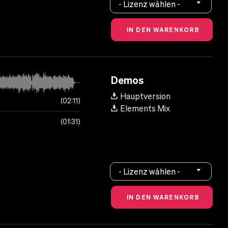
- Lizenz wählen -
Demos
Hauptversion
02:11
Elements Mix
01:31
- Lizenz wählen -