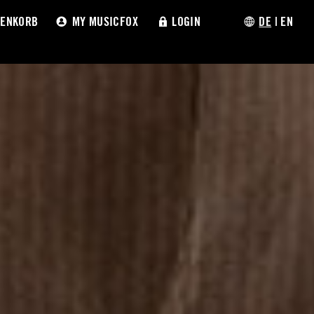
ENKORB
MY MUSICFOX
LOGIN
DE
|
EN