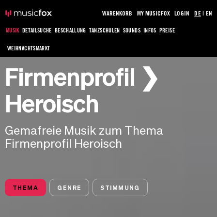
WARENKORB
MY MUSICFOX
LOGIN
DE
|
EN
MUSIK
DETAILSUCHE
BESCHALLUNG
TANZSCHULEN
SOUNDS
INFOS
PREISE
WEIHNACHTSMARKT
Firmenprofil ❯
Heroisch
Gemafreie Musik zum Thema
Firmenprofil Heroisch
THEMA
GENRE
STIMMUNG