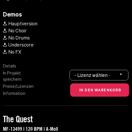
Demos
Hauptversion
No Choir
No Drums
Underscore
No FX
Details
In Projekt
- Lizenz wählen -
speichern
Preise/Lizenzen
Information
The Quest
MF-13499 | 120 BPM | A-Moll