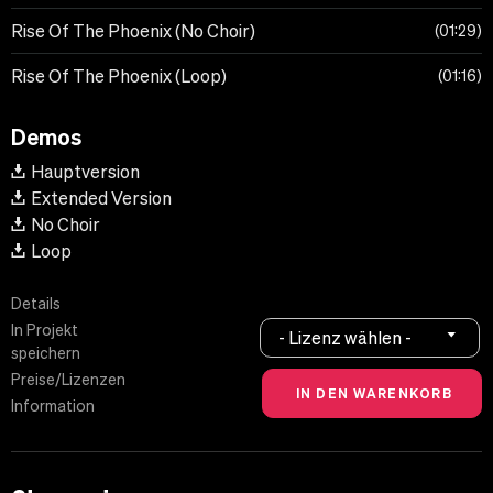
Rise Of The Phoenix (No Choir)
01:29
Rise Of The Phoenix (Loop)
01:16
Demos
Hauptversion
Extended Version
No Choir
Loop
Details
In Projekt
- Lizenz wählen -
speichern
Preise/Lizenzen
Information