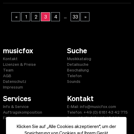
...
«
1
2
3
4
33
»
musicfox
Suche
Kontakt
Musikkatalog
Lizenzen & Preise
Detailsuche
Team
Beschallung
AGB
Telefon
Datenschutz
Sounds
Impressum
Services
Kontakt
Info & Service
E-Mail: info@musicfox.com
Auftragskomposition
Telefon: +49 (0) 6181 43 42 775
FAQ
Fax: +49 (0) 6181 43 45 609
Klicken Sie auf „Alle Cookies akzeptieren“, um der
Speicherung von Cookies auf Ihrem Gerät