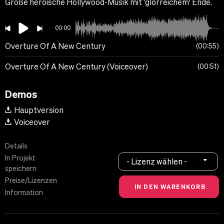
Große heroische Hollywood-Musik mit 'glorreichem' Ende.
00:00
Overture Of A New Century
00:55
Overture Of A New Century (Voiceover)
00:51
Demos
Hauptversion
Voiceover
Details
In Projekt
- Lizenz wählen -
speichern
Preise/Lizenzen
Information