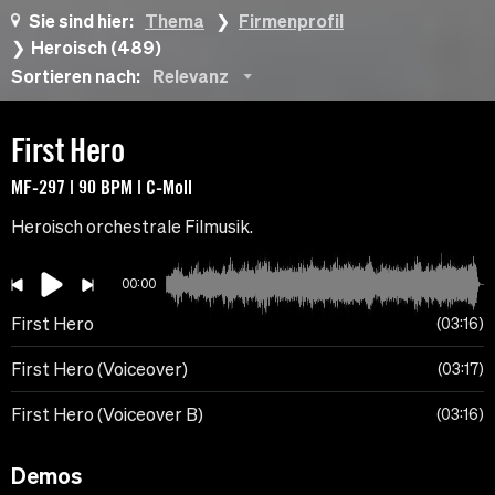
Sie sind hier:
Thema
Firmenprofil
Heroisch (489)
Sortieren nach:
Relevanz
First Hero
MF-297 | 90 BPM | C-Moll
Heroisch orchestrale Filmusik.
00:00
First Hero
03:16
First Hero (Voiceover)
03:17
First Hero (Voiceover B)
03:16
Demos