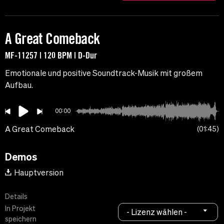
A Great Comeback
MF-11257 | 120 BPM | D-Dur
Emotionale und positive Soundtrack-Musik mit großem
Aufbau.
00:00
A Great Comeback
01:45
Demos
Hauptversion
Details
In Projekt
- Lizenz wählen -
speichern