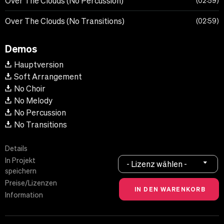
Over The Clouds (No Percussion)
02:59
Over The Clouds (No Transitions)
02:59
Demos
Hauptversion
Soft Arrangement
No Choir
No Melody
No Percussion
No Transitions
Details
In Projekt
- Lizenz wählen -
speichern
Preise/Lizenzen
Information