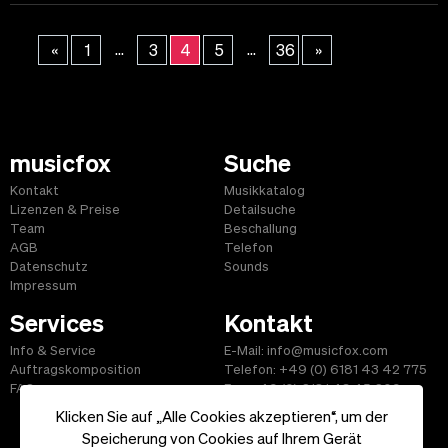
...
...
«
1
3
4
5
36
»
musicfox
Suche
Kontakt
Musikkatalog
Lizenzen & Preise
Detailsuche
Team
Beschallung
AGB
Telefon
Datenschutz
Sounds
Impressum
Services
Kontakt
Info & Service
E-Mail: info@musicfox.com
Auftragskomposition
Telefon: +49 (0) 6181 43 42 775
FAQ
Fax: +49 (0) 6181 43 45 609
Klicken Sie auf „Alle Cookies akzeptieren“, um der
Speicherung von Cookies auf Ihrem Gerät