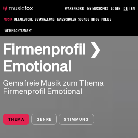
WARENKORB
MY MUSICFOX
LOGIN
DE
|
EN
MUSIK
DETAILSUCHE
BESCHALLUNG
TANZSCHULEN
SOUNDS
INFOS
PREISE
WEIHNACHTSMARKT
Firmenprofil ❯
Emotional
Gemafreie Musik zum Thema
Firmenprofil Emotional
THEMA
GENRE
STIMMUNG