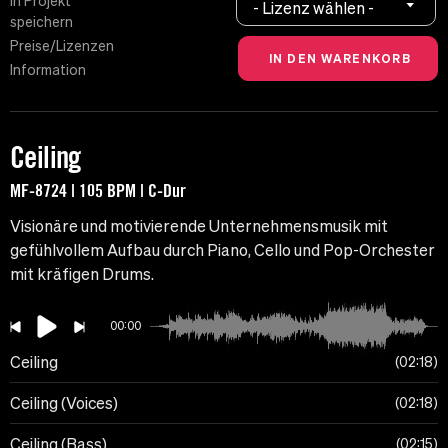
In Projekt
- Lizenz wählen -
speichern
Preise/Lizenzen
Information
Ceiling
MF-8724 | 105 BPM | C-Dur
Visionäre und motivierende Unternehmensmusik mit
gefühlvollem Aufbau durch Piano, Cello und Pop-Orchester
mit kräfigen Drums.
00:00
Ceiling
02:18
Ceiling (Voices)
02:18
Ceiling (Bass)
02:15