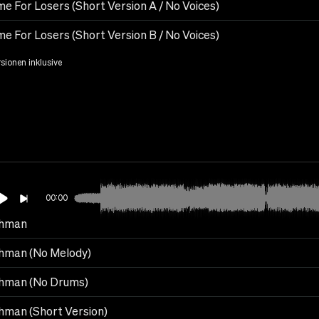
e For Losers (Short Version A / No Voices)
e For Losers (Short Version B / No Voices)
rsionen inklusive
00:00
shman
hman (No Melody)
hman (No Drums)
hman (Short Version)