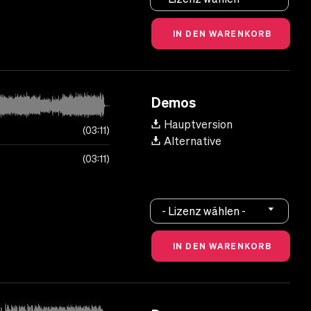
Demos
Hauptversion
03:11
Alternative
03:11
- Lizenz wählen -