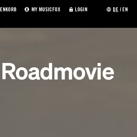
ENKORB
MY MUSICFOX
LOGIN
DE
|
EN
❯ Roadmovie