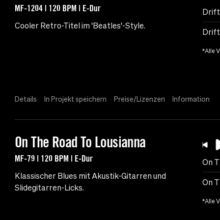
MF-1204 | 120 BPM | E-Dur
Drif
Cooler Retro-Titel im 'Beatles'-Style.
Drift
*Alle 
Details
In Projekt speichern
Preise/Lizenzen
Information
On The Road To Lousianna
MF-79 | 120 BPM | E-Dur
On T
Klassischer Blues mit Akustik-Gitarren und
On T
Slidegitarren-Licks.
*Alle 