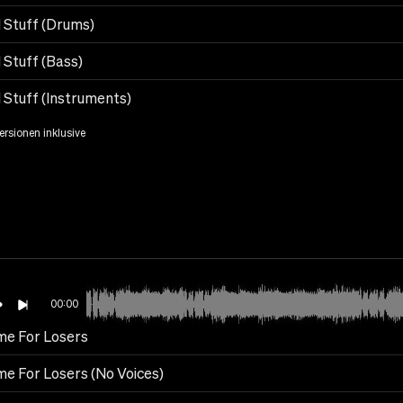
 Stuff (Drums)
 Stuff (Bass)
 Stuff (Instruments)
Versionen inklusive
00:00
me For Losers
me For Losers (No Voices)