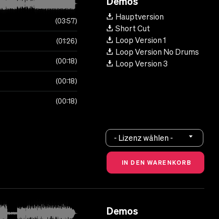
Demos
Hauptversion
03:57
Short Cut
Loop Version 1
01:26
Loop Version No Drums
00:18
Loop Version 3
00:18
00:18
- Lizenz wählen -
Demos