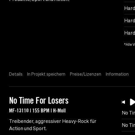
Hard
Hard
Hard
*Alle 
Details
In Projekt speichern
Preise/Lizenzen
Information
No Time For Losers
MF-13110 | 155 BPM | H-Moll
No Ti
Treibender, aggressiver Heavy-Rock für
No Ti
Action und Sport.