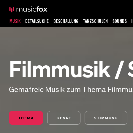
MUSIK
DETAILSUCHE
BESCHALLUNG
TANZSCHULEN
SOUNDS
Filmmusik /
Gemafreie Musik zum Thema Filmmus
THEMA
GENRE
STIMMUNG