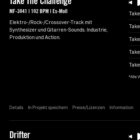
Take The Challenge
MF-3041 | 102 BPM | Es-Moll
Take
Elektro-/Rock-/Crossover-Track mit
Take
Synthesizer und Gitarren-Sounds. Industrie,
Produktion und Action.
Take
Take
Take
*Alle 
Details
In Projekt speichern
Preise/Lizenzen
Information
Drifter