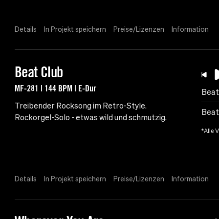
Details
In Projekt speichern
Preise/Lizenzen
Information
Beat Club
MF-281 | 144 BPM | E-Dur
Beat
Treibender Rocksong im Retro-Style.
Beat
Rockorgel-Solo - etwas wild und schmutzig.
*Alle 
Details
In Projekt speichern
Preise/Lizenzen
Information