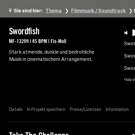
Sie sind hier:
Thema
Filmmusik / Soundtrack
Swordfish
MF-13209 | 85 BPM | Fis-Moll
Swor
Stark atmende, dunkle und bedrohliche
Swor
Musik in cinematischem Arrangement.
Swor
*Alle 
Details
In Projekt speichern
Preise/Lizenzen
Information