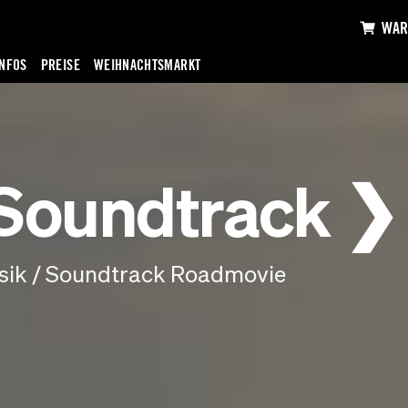
WAR
INFOS
PREISE
WEIHNACHTSMARKT
 Soundtrack 
ik / Soundtrack Roadmovie