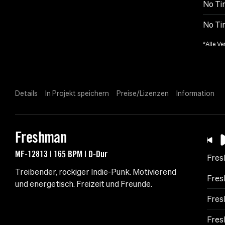
No Tim
No Tim
*Alle Ve
Details
In Projekt speichern
Preise/Lizenzen
Information
Freshman
MF-12813 | 165 BPM | D-Dur
Fre
Treibender, rockiger Indie-Punk. Motivierend
Fres
und energetisch. Freizeit und Freunde.
Fres
Fres