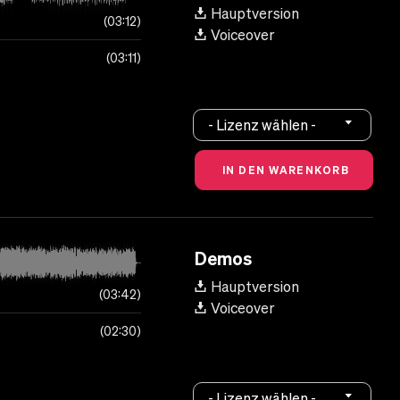
Hauptversion
03:12
Voiceover
03:11
- Lizenz wählen -
Demos
Hauptversion
03:42
Voiceover
02:30
- Lizenz wählen -