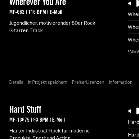
Wherever You Are
MF-683 | 116 BPM | E-Moll
Wher
Jugendlicher, motivierender 80er Rock-
Wher
Gitarren Track.
Wher
*Alle 
Details
In Projekt speichern
Preise/Lizenzen
Information
Hard Stuff
MF-13675 | 93 BPM | E-Moll
Hard
Harter Industrial-Rock für moderne
Hard
Produkte, Sport und Action.